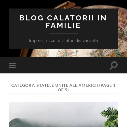
BLOG CALATORII IN
FAMILIE
Impresii, circuite, sfaturi din vacante
Toggle
Toggle
search
mobile
field
menu
CATEGORY:
STATELE UNITE ALE AMERICII
(PAGE 1
OF 5)