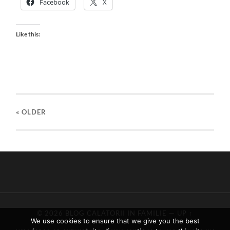
Facebook
X
Like this:
« OLDER
© 2026
BLOG CALATORII IN FAMILIE
—
UP ↑
We use cookies to ensure that we give you the best