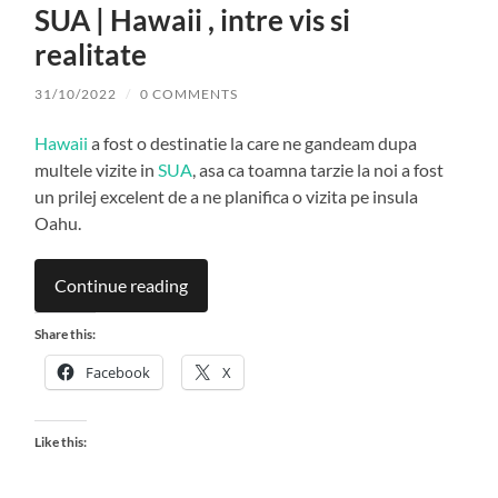
SUA | Hawaii , intre vis si
realitate
31/10/2022
/
0 COMMENTS
Hawaii
a fost o destinatie la care ne gandeam dupa
multele vizite in
SUA
, asa ca toamna tarzie la noi a fost
un prilej excelent de a ne planifica o vizita pe insula
Oahu.
Continue reading
Share this:
Facebook
X
Like this: