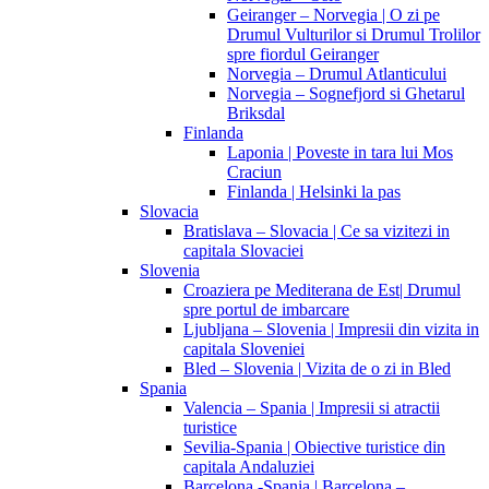
Geiranger – Norvegia | O zi pe
Drumul Vulturilor si Drumul Trolilor
spre fiordul Geiranger
Norvegia – Drumul Atlanticului
Norvegia – Sognefjord si Ghetarul
Briksdal
Finlanda
Laponia | Poveste in tara lui Mos
Craciun
Finlanda | Helsinki la pas
Slovacia
Bratislava – Slovacia | Ce sa vizitezi in
capitala Slovaciei
Slovenia
Croaziera pe Mediterana de Est| Drumul
spre portul de imbarcare
Ljubljana – Slovenia | Impresii din vizita in
capitala Sloveniei
Bled – Slovenia | Vizita de o zi in Bled
Spania
Valencia – Spania | Impresii si atractii
turistice
Sevilia-Spania | Obiective turistice din
capitala Andaluziei
Barcelona -Spania | Barcelona –