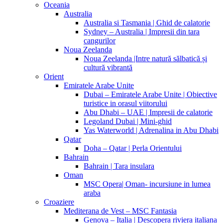
Oceania
Australia
Australia si Tasmania | Ghid de calatorie
Sydney – Australia | Impresii din tara
cangurilor
Noua Zeelanda
Noua Zeelanda |Intre natură sălbatică și
cultură vibrantă
Orient
Emiratele Arabe Unite
Dubai – Emiratele Arabe Unite | Obiective
turistice in orasul viitorului
Abu Dhabi – UAE | Impresii de calatorie
Legoland Dubai | Mini-ghid
Yas Waterworld | Adrenalina in Abu Dhabi
Qatar
Doha – Qatar | Perla Orientului
Bahrain
Bahrain | Tara insulara
Oman
MSC Opera| Oman- incursiune in lumea
araba
Croaziere
Mediterana de Vest – MSC Fantasia
Genova – Italia | Descopera riviera italiana