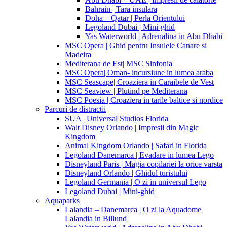
Bahrain | Tara insulara
Doha – Qatar | Perla Orientului
Legoland Dubai | Mini-ghid
Yas Waterworld | Adrenalina in Abu Dhabi
MSC Opera | Ghid pentru Insulele Canare si
Madeira
Mediterana de Est| MSC Sinfonia
MSC Opera| Oman- incursiune in lumea araba
MSC Seascape| Croaziera in Caraibele de Vest
MSC Seaview | Plutind pe Mediterana
MSC Poesia | Croaziera in tarile baltice si nordice
Parcuri de distractii
SUA | Universal Studios Florida
Walt Disney Orlando | Impresii din Magic
Kingdom
Animal Kingdom Orlando | Safari in Florida
Legoland Danemarca | Evadare in lumea Lego
Disneyland Paris | Magia copilariei la orice varsta
Disneyland Orlando | Ghidul turistului
Legoland Germania | O zi in universul Lego
Legoland Dubai | Mini-ghid
Aquaparks
Lalandia – Danemarca | O zi la Aquadome
Lalandia in Billund