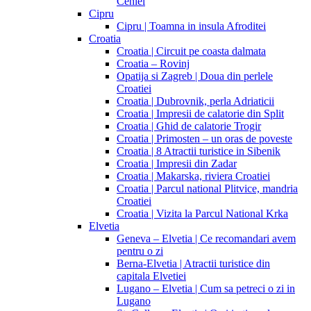
Cehiei
Cipru
Cipru | Toamna in insula Afroditei
Croatia
Croatia | Circuit pe coasta dalmata
Croatia – Rovinj
Opatija si Zagreb | Doua din perlele
Croatiei
Croatia | Dubrovnik, perla Adriaticii
Croatia | Impresii de calatorie din Split
Croatia | Ghid de calatorie Trogir
Croatia | Primosten – un oras de poveste
Croatia | 8 Atractii turistice in Sibenik
Croatia | Impresii din Zadar
Croatia | Makarska, riviera Croatiei
Croatia | Parcul national Plitvice, mandria
Croatiei
Croatia | Vizita la Parcul National Krka
Elvetia
Geneva – Elvetia | Ce recomandari avem
pentru o zi
Berna-Elvetia | Atractii turistice din
capitala Elvetiei
Lugano – Elvetia | Cum sa petreci o zi in
Lugano