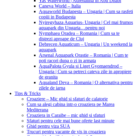
Yas Waterworld | Adrenalina in Abu Dhabi
Caneva World – Italia
Aquaworld Budapesta – Ungaria | Cum sa rasfeti
copiii in Budapesta
Nyiregyhaza Aquarius- Ungaria | Cel mai frumos
aquapark din Ungaria…pentru noi
Nymphaea Oradea – Romania | Cum sa te
distrezi aproape de Cluj
Debrecen Aquaticum – Ungaria | Un weekend la
aquapark
Arsenal Aquapark Orastie – Romania | Cum te
poti racori dupa o zi in armata
AquaPalota Gyula si Liget Gyomaendrod –
Ungaria | Cum sa petreci cateva zile in apropiere
de granita
Aqualand Deva – Romania | O alternativa pentru
zilele de iarna
Tips & Tricks
Croaziere – Mic ghid si sfaturi de calatorie
Cum sa alegi cabina intr-o croaziera pe Marea
Mediterana
Croaziera in Caraibe – mic ghid si sfaturi
Sfaturi pentru cele mai bune oferte last minute
Ghid pentru viza SUA
Trucuri pentru vacante de vis in croaziera