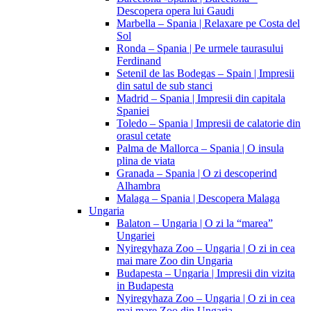
Descopera opera lui Gaudi
Marbella – Spania | Relaxare pe Costa del
Sol
Ronda – Spania | Pe urmele taurasului
Ferdinand
Setenil de las Bodegas – Spain | Impresii
din satul de sub stanci
Madrid – Spania | Impresii din capitala
Spaniei
Toledo – Spania | Impresii de calatorie din
orasul cetate
Palma de Mallorca – Spania | O insula
plina de viata
Granada – Spania | O zi descoperind
Alhambra
Malaga – Spania | Descopera Malaga
Ungaria
Balaton – Ungaria | O zi la “marea”
Ungariei
Nyiregyhaza Zoo – Ungaria | O zi in cea
mai mare Zoo din Ungaria
Budapesta – Ungaria | Impresii din vizita
in Budapesta
Nyiregyhaza Zoo – Ungaria | O zi in cea
mai mare Zoo din Ungaria