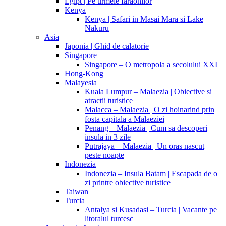
Egipt | Pe urmele faraonilor
Kenya
Kenya | Safari in Masai Mara si Lake
Nakuru
Asia
Japonia | Ghid de calatorie
Singapore
Singapore – O metropola a secolului XXI
Hong-Kong
Malayesia
Kuala Lumpur – Malaezia | Obiective si
atractii turistice
Malacca – Malaezia | O zi hoinarind prin
fosta capitala a Malaeziei
Penang – Malaezia | Cum sa descoperi
insula in 3 zile
Putrajaya – Malaezia | Un oras nascut
peste noapte
Indonezia
Indonezia – Insula Batam | Escapada de o
zi printre obiective turistice
Taiwan
Turcia
Antalya si Kusadasi – Turcia | Vacante pe
litoralul turcesc