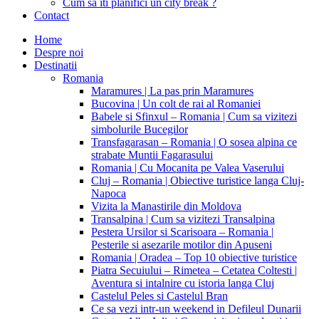
Cum sa iti planifici un city break ?
Contact
Home
Despre noi
Destinatii
Romania
Maramures | La pas prin Maramures
Bucovina | Un colt de rai al Romaniei
Babele si Sfinxul – Romania | Cum sa vizitezi
simbolurile Bucegilor
Transfagarasan – Romania | O sosea alpina ce
strabate Muntii Fagarasului
Romania | Cu Mocanita pe Valea Vaserului
Cluj – Romania | Obiective turistice langa Cluj-
Napoca
Vizita la Manastirile din Moldova
Transalpina | Cum sa vizitezi Transalpina
Pestera Ursilor si Scarisoara – Romania |
Pesterile si asezarile motilor din Apuseni
Romania | Oradea – Top 10 obiective turistice
Piatra Secuiului – Rimetea – Cetatea Coltesti |
Aventura si intalnire cu istoria langa Cluj
Castelul Peles si Castelul Bran
Ce sa vezi intr-un weekend in Defileul Dunarii