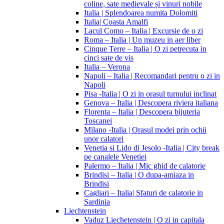
coline, sate medievale și vinuri nobile
Italia | Splendoarea numita Dolomiti
Italia| Coasta Amalfi
Lacul Como – Italia | Excursie de o zi
Roma – Italia | Un muzeu in aer liber
Cinque Terre – Italia | O zi petrecuta in
cinci sate de vis
Italia – Verona
Napoli – Italia | Recomandari pentru o zi in
Napoli
Pisa -Italia | O zi in orasul turnului inclinat
Genova – Italia | Descopera riviera italiana
Florenta – Italia | Descopera bijuteria
Toscanei
Milano -Italia | Orasul modei prin ochii
unor calatori
Venetia si Lido di Jesolo -Italia | City break
pe canalele Venetiei
Palermo – Italia | Mic ghid de calatorie
Brindisi – Italia | O dupa-amiaza in
Brindisi
Cagliari – Italia| Sfaturi de calatorie in
Sardinia
Liechtenstein
Vaduz Liechetenstein | O zi in capitala