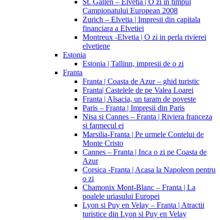
St. Gallen – Elvetia | O zi in timpul
Campionatului European 2008
Zurich – Elvetia | Impresii din capitala
financiara a Elvetiei
Montreux -Elvetia | O zi in perla rivierei
elvetiene
Estonia
Estonia | Tallinn, impresii de o zi
Franta
Franta | Coasta de Azur – ghid turistic
Franta| Castelele de pe Valea Loarei
Franta | Alsacia, un taram de poveste
Paris – Franta | Impresii din Paris
Nisa si Cannes – Franta | Riviera franceza
si farmecul ei
Marsilia-Franta | Pe urmele Contelui de
Monte Cristo
Cannes – Franta | Inca o zi pe Coasta de
Azur
Corsica -Franta | Acasa la Napoleon pentru
o zi
Chamonix Mont-Blanc – Franta | La
poalele uriasului Europei
Lyon si Puy en Velay – Franta | Atractii
turistice din Lyon si Puy en Velay