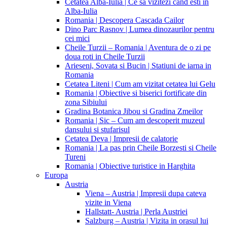
Cetatea Alba-Iulia | Ce sa vizitezi cand esti in
Alba-Iulia
Romania | Descopera Cascada Cailor
Dino Parc Rasnov | Lumea dinozaurilor pentru
cei mici
Cheile Turzii – Romania | Aventura de o zi pe
doua roti in Cheile Turzii
Arieseni, Sovata si Bucin | Statiuni de iarna in
Romania
Cetatea Liteni | Cum am vizitat cetatea lui Gelu
Romania | Obiective si biserici fortificate din
zona Sibiului
Gradina Botanica Jibou si Gradina Zmeilor
Romania | Sic – Cum am descoperit muzeul
dansului si stufarisul
Cetatea Deva | Impresii de calatorie
Romania | La pas prin Cheile Borzesti si Cheile
Tureni
Romania | Obiective turistice in Harghita
Europa
Austria
Viena – Austria | Impresii dupa cateva
vizite in Viena
Hallstatt- Austria | Perla Austriei
Salzburg – Austria | Vizita in orasul lui