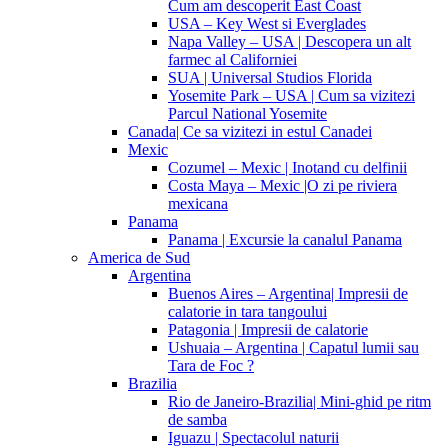
Cum am descoperit East Coast
USA – Key West si Everglades
Napa Valley – USA | Descopera un alt
farmec al Californiei
SUA | Universal Studios Florida
Yosemite Park – USA | Cum sa vizitezi
Parcul National Yosemite
Canada| Ce sa vizitezi in estul Canadei
Mexic
Cozumel – Mexic | Inotand cu delfinii
Costa Maya – Mexic |O zi pe riviera
mexicana
Panama
Panama | Excursie la canalul Panama
America de Sud
Argentina
Buenos Aires – Argentina| Impresii de
calatorie in tara tangoului
Patagonia | Impresii de calatorie
Ushuaia – Argentina | Capatul lumii sau
Tara de Foc ?
Brazilia
Rio de Janeiro-Brazilia| Mini-ghid pe ritm
de samba
Iguazu | Spectacolul naturii