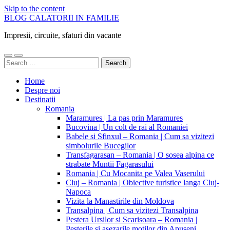
Skip to the content
BLOG CALATORII IN FAMILIE
Impresii, circuite, sfaturi din vacante
Toggle
Toggle
Search
mobile
search
for:
menu
field
Home
Despre noi
Destinatii
Romania
Maramures | La pas prin Maramures
Bucovina | Un colt de rai al Romaniei
Babele si Sfinxul – Romania | Cum sa vizitezi
simbolurile Bucegilor
Transfagarasan – Romania | O sosea alpina ce
strabate Muntii Fagarasului
Romania | Cu Mocanita pe Valea Vaserului
Cluj – Romania | Obiective turistice langa Cluj-
Napoca
Vizita la Manastirile din Moldova
Transalpina | Cum sa vizitezi Transalpina
Pestera Ursilor si Scarisoara – Romania |
Pesterile si asezarile motilor din Apuseni