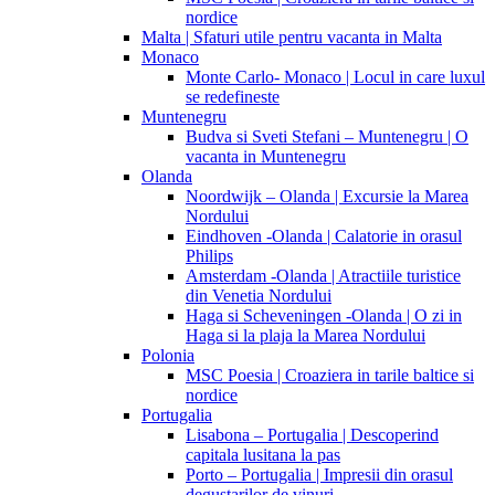
nordice
Malta | Sfaturi utile pentru vacanta in Malta
Monaco
Monte Carlo- Monaco | Locul in care luxul
se redefineste
Muntenegru
Budva si Sveti Stefani – Muntenegru | O
vacanta in Muntenegru
Olanda
Noordwijk – Olanda | Excursie la Marea
Nordului
Eindhoven -Olanda | Calatorie in orasul
Philips
Amsterdam -Olanda | Atractiile turistice
din Venetia Nordului
Haga si Scheveningen -Olanda | O zi in
Haga si la plaja la Marea Nordului
Polonia
MSC Poesia | Croaziera in tarile baltice si
nordice
Portugalia
Lisabona – Portugalia | Descoperind
capitala lusitana la pas
Porto – Portugalia | Impresii din orasul
degustarilor de vinuri