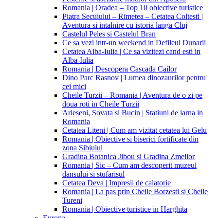
Romania | Oradea – Top 10 obiective turistice
Piatra Secuiului – Rimetea – Cetatea Coltesti |
Aventura si intalnire cu istoria langa Cluj
Castelul Peles si Castelul Bran
Ce sa vezi intr-un weekend in Defileul Dunarii
Cetatea Alba-Iulia | Ce sa vizitezi cand esti in
Alba-Iulia
Romania | Descopera Cascada Cailor
Dino Parc Rasnov | Lumea dinozaurilor pentru
cei mici
Cheile Turzii – Romania | Aventura de o zi pe
doua roti in Cheile Turzii
Arieseni, Sovata si Bucin | Statiuni de iarna in
Romania
Cetatea Liteni | Cum am vizitat cetatea lui Gelu
Romania | Obiective si biserici fortificate din
zona Sibiului
Gradina Botanica Jibou si Gradina Zmeilor
Romania | Sic – Cum am descoperit muzeul
dansului si stufarisul
Cetatea Deva | Impresii de calatorie
Romania | La pas prin Cheile Borzesti si Cheile
Tureni
Romania | Obiective turistice in Harghita
Europa