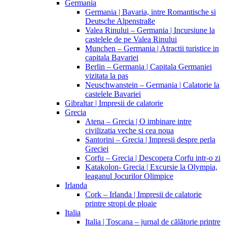
Germania
Germania | Bavaria, intre Romantische si
Deutsche Alpenstraße
Valea Rinului – Germania | Incursiune la
castelele de pe Valea Rinului
Munchen – Germania | Atractii turistice in
capitala Bavariei
Berlin – Germania | Capitala Germaniei
vizitata la pas
Neuschwanstein – Germania | Calatorie la
castelele Bavariei
Gibraltar | Impresii de calatorie
Grecia
Atena – Grecia | O imbinare intre
civilizatia veche si cea noua
Santorini – Grecia | Impresii despre perla
Greciei
Corfu – Grecia | Descopera Corfu intr-o zi
Katakolon- Grecia | Excursie la Olympia,
leaganul Jocurilor Olimpice
Irlanda
Cork – Irlanda | Impresii de calatorie
printre stropi de ploaie
Italia
Italia | Toscana – jurnal de călătorie printre