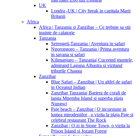
UK
Londra -UK | City break in capitala Marii
Britanii
Africa
Africa | Tanzania si Zanzibar – Ce trebuie sa stii
inainte de calatorie
Tanzania
Serengeti-Tanzania | Aventura in safari
Ngorongoro – Tanzania | Prima aventura
in savana si safari
Kilimanjaro – Tanzania| Cucerind muntele,
admirand Laguna Albastra si vizitand
triburile Chagga
Zanzibar
Blue Safari – Zanzibar | Un altfel de safari
in Oceanul Indian
Zanzibar Tanzania| Bariera de corali de
langa Mnemba Island si superba plaja
Nungwi
Paje beach – Zanzibar | O incursiune in
lumea mirodeniilor , o vizita la plaja Paje si
celebrul restaurant The Rock
Zanzibar | O zi in Stone Town, o vizita la
Prison Island si Jozani Forest