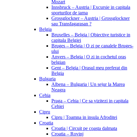
Mozart
Innsbruck – Austria | Excursie in capitala
sporturilor de iarna
Grossglockner – Austria | Grossglockner
sau Transfagarasan ?
Belgia
Bruxelles – Belgia | Obiective turistice in
capitala Belgiei
Bruges – Belgia | O zi pe canalele Bruges-
ului
Anvers – Belgia | O zi in cochetul oras
belgian
Gent – Belgia | Orasul meu preferat din
Belgia
Bulgaria
Albena – Bulgaria | Un sejur la Marea
Neagra
Cehia
Praga – Cehia | Ce sa vizitezi in capitala
Cehiei
Cipru
Cipru | Toamna in insula Afroditei
Croatia
Croatia | Circuit pe coasta dalmata
Croatia – Rovinj