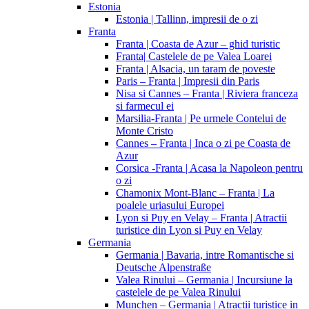
Estonia
Estonia | Tallinn, impresii de o zi
Franta
Franta | Coasta de Azur – ghid turistic
Franta| Castelele de pe Valea Loarei
Franta | Alsacia, un taram de poveste
Paris – Franta | Impresii din Paris
Nisa si Cannes – Franta | Riviera franceza
si farmecul ei
Marsilia-Franta | Pe urmele Contelui de
Monte Cristo
Cannes – Franta | Inca o zi pe Coasta de
Azur
Corsica -Franta | Acasa la Napoleon pentru
o zi
Chamonix Mont-Blanc – Franta | La
poalele uriasului Europei
Lyon si Puy en Velay – Franta | Atractii
turistice din Lyon si Puy en Velay
Germania
Germania | Bavaria, intre Romantische si
Deutsche Alpenstraße
Valea Rinului – Germania | Incursiune la
castelele de pe Valea Rinului
Munchen – Germania | Atractii turistice in