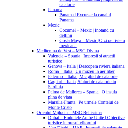
calatorie
Panama
Panama | Excursie la canalul
Panama
Mexic
Cozumel – Mexic | Inotand cu
delfinii
Costa Maya – Mexic |O zi pe riviera
mexicana
Mediterana de Vest – MSC Divina
Valencia – Spania | Impresii si atractii
turistice
Genova – Italia | Descopera riviera italiana
Roma – Italia | Un muzeu in aer liber
Palermo – Italia | Mic ghid de calatorie
Cagliari – Italia| Sfaturi de calatorie in
Sardinia
Palma de Mallorca – Spania | O insula
plina de viata
Marsilia-Franta | Pe urmele Contelui de
Monte Cristo
Orientul Mijlociu – MSC Bellissima
Dubai – Emiratele Arabe Unite | Obiective
turistice in orasul viitorului
Abu Dhabi – UAE | Impresii de calatorie