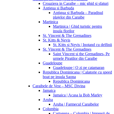
Croaziera in Caraibe – mic ghid si sfaturi
Antigua si Barbuda
Antigua si Barbuda – Paradisul
plajelor din Caraibe
Martinica
Martinica | Ghid turistic pentru
insula florilor
St. Vincent & The Grenadines
St. Kitts & Nevis
St. Kitts si Nevis | Inotand cu delfinii
St. Vincent & The Grenadines
Saint Vincent si the Grenadines- Pe
urmele Piratilor din Caraibe
Guadeloupe
Guadeloupe | O zi pe catamaran
Republica Dominicana | Calatorie cu speed
boat pe insula Saona
Republica Dominicana
Caraibele de Vest – MSC Divina
Jamaica
Jamaica | Acasa la Bob Marley
Aruba
Aruba | Farmecul Caraibelor
Columbia
Cartagena – Columbia | Impresii de