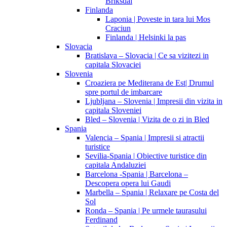
Briksdal
Finlanda
Laponia | Poveste in tara lui Mos
Craciun
Finlanda | Helsinki la pas
Slovacia
Bratislava – Slovacia | Ce sa vizitezi in
capitala Slovaciei
Slovenia
Croaziera pe Mediterana de Est| Drumul
spre portul de imbarcare
Ljubljana – Slovenia | Impresii din vizita in
capitala Sloveniei
Bled – Slovenia | Vizita de o zi in Bled
Spania
Valencia – Spania | Impresii si atractii
turistice
Sevilia-Spania | Obiective turistice din
capitala Andaluziei
Barcelona -Spania | Barcelona –
Descopera opera lui Gaudi
Marbella – Spania | Relaxare pe Costa del
Sol
Ronda – Spania | Pe urmele taurasului
Ferdinand