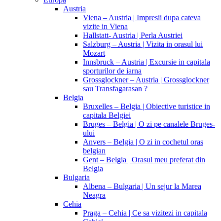
Austria
Viena – Austria | Impresii dupa cateva
vizite in Viena
Hallstatt- Austria | Perla Austriei
Salzburg – Austria | Vizita in orasul lui
Mozart
Innsbruck – Austria | Excursie in capitala
sporturilor de iarna
Grossglockner – Austria | Grossglockner
sau Transfagarasan ?
Belgia
Bruxelles – Belgia | Obiective turistice in
capitala Belgiei
Bruges – Belgia | O zi pe canalele Bruges-
ului
Anvers – Belgia | O zi in cochetul oras
belgian
Gent – Belgia | Orasul meu preferat din
Belgia
Bulgaria
Albena – Bulgaria | Un sejur la Marea
Neagra
Cehia
Praga – Cehia | Ce sa vizitezi in capitala