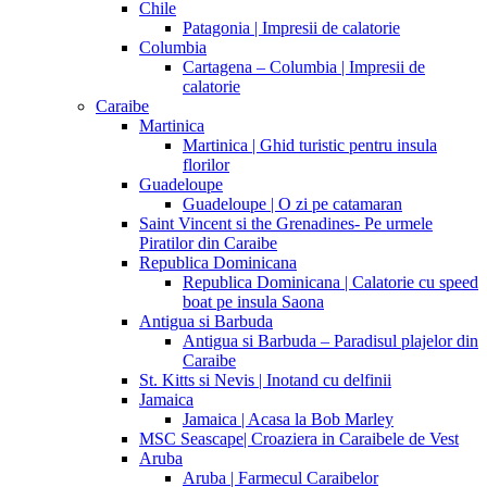
Chile
Patagonia | Impresii de calatorie
Columbia
Cartagena – Columbia | Impresii de
calatorie
Caraibe
Martinica
Martinica | Ghid turistic pentru insula
florilor
Guadeloupe
Guadeloupe | O zi pe catamaran
Saint Vincent si the Grenadines- Pe urmele
Piratilor din Caraibe
Republica Dominicana
Republica Dominicana | Calatorie cu speed
boat pe insula Saona
Antigua si Barbuda
Antigua si Barbuda – Paradisul plajelor din
Caraibe
St. Kitts si Nevis | Inotand cu delfinii
Jamaica
Jamaica | Acasa la Bob Marley
MSC Seascape| Croaziera in Caraibele de Vest
Aruba
Aruba | Farmecul Caraibelor