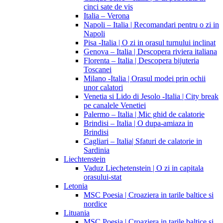
cinci sate de vis
Italia – Verona
Napoli – Italia | Recomandari pentru o zi in
Napoli
Pisa -Italia | O zi in orasul turnului inclinat
Genova – Italia | Descopera riviera italiana
Florenta – Italia | Descopera bijuteria
Toscanei
Milano -Italia | Orasul modei prin ochii
unor calatori
Venetia si Lido di Jesolo -Italia | City break
pe canalele Venetiei
Palermo – Italia | Mic ghid de calatorie
Brindisi – Italia | O dupa-amiaza in
Brindisi
Cagliari – Italia| Sfaturi de calatorie in
Sardinia
Liechtenstein
Vaduz Liechetenstein | O zi in capitala
orasului-stat
Letonia
MSC Poesia | Croaziera in tarile baltice si
nordice
Lituania
MSC Poesia | Croaziera in tarile baltice si