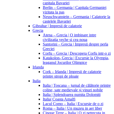
capitala Bavariei
Berlin – Germania | Capitala Germaniei
vizitata la pas
Neuschwanstein – Germania | Calatorie la
castelele Bavariei
Gibraltar | Impresii de calatorie
Grecia
Atena – Grecia | O imbinare intre
civilizatia veche si cea noua
Santorini – Grecia | Impresii despre perla
Greciei
Corfu – Grecia | Descopera Corfu intr-o zi
Katakolon- Grecia | Excursie la Olympia,
leaganul Jocurilor Olimpice
Irlanda
Cork – Irlanda | Impresii de calatorie
printre stropi de ploaie
Italia
Italia | Toscana – jurnal de călătorie printre
coline, sate medievale și vinuri nobile
Italia | Splendoarea numita Dolomiti
Italia| Coasta Amalfi
Lacul Como – Italia | Excursie de o zi
Roma – Italia | Un muzeu in aer liber
Cinque Terre – Italia | O zi petrecuta in