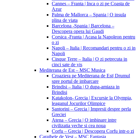
Cannes – Franta | Inca o zi pe Coasta de
Azur
Palma de Mallorca – Spania | O insula
plina de viata
Barcelona -Spania | Barcelona –
Descopera opera lui Gaudi
Corsica -Franta | Acasa la Napoleon pentru
o zi
Napoli – Italia | Recomandari pentru o zi in
Napoli
Cinque Terre – Italia | O zi petrecuta in
cinci sate de vis
Mediterana de Est – MSC Musica
Croaziera pe Mediterana de Est| Drumul
spre portul de imbarcare
Brindisi – Italia | O dupa-amiaza in
Brindisi
Katakolon- Grecia | Excursie la Olympia,
leaganul Jocurilor Olimpice
Santorini – Grecia | Impresii despre perla
Greciei
Atena – Grecia | O imbinare intre
civilizatia veche si cea noua
Corfu – Grecia | Descopera Corfu intr-o zi
Caraibele de Vest – MSC Fantasia