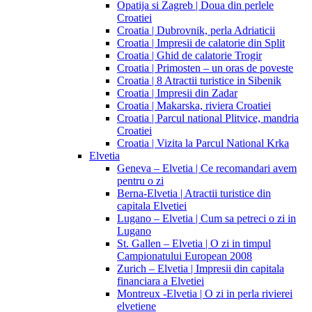
Opatija si Zagreb | Doua din perlele
Croatiei
Croatia | Dubrovnik, perla Adriaticii
Croatia | Impresii de calatorie din Split
Croatia | Ghid de calatorie Trogir
Croatia | Primosten – un oras de poveste
Croatia | 8 Atractii turistice in Sibenik
Croatia | Impresii din Zadar
Croatia | Makarska, riviera Croatiei
Croatia | Parcul national Plitvice, mandria
Croatiei
Croatia | Vizita la Parcul National Krka
Elvetia
Geneva – Elvetia | Ce recomandari avem
pentru o zi
Berna-Elvetia | Atractii turistice din
capitala Elvetiei
Lugano – Elvetia | Cum sa petreci o zi in
Lugano
St. Gallen – Elvetia | O zi in timpul
Campionatului European 2008
Zurich – Elvetia | Impresii din capitala
financiara a Elvetiei
Montreux -Elvetia | O zi in perla rivierei
elvetiene