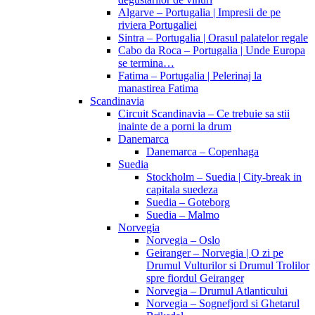
Algarve – Portugalia | Impresii de pe
riviera Portugaliei
Sintra – Portugalia | Orasul palatelor regale
Cabo da Roca – Portugalia | Unde Europa
se termina…
Fatima – Portugalia | Pelerinaj la
manastirea Fatima
Scandinavia
Circuit Scandinavia – Ce trebuie sa stii
inainte de a porni la drum
Danemarca
Danemarca – Copenhaga
Suedia
Stockholm – Suedia | City-break in
capitala suedeza
Suedia – Goteborg
Suedia – Malmo
Norvegia
Norvegia – Oslo
Geiranger – Norvegia | O zi pe
Drumul Vulturilor si Drumul Trolilor
spre fiordul Geiranger
Norvegia – Drumul Atlanticului
Norvegia – Sognefjord si Ghetarul