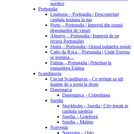
nordice
Portugalia
Lisabona – Portugalia | Descoperind
capitala lusitana la pas
Porto – Portugalia | Impresii din orasul
degustarilor de vinuri
Algarve – Portugalia | Impresii de pe
riviera Portugaliei
Sintra – Portugalia | Orasul palatelor regale
Cabo da Roca – Portugalia | Unde Europa
se termina…
Fatima – Portugalia | Pelerinaj la
manastirea Fatima
Scandinavia
Circuit Scandinavia – Ce trebuie sa stii
inainte de a porni la drum
Danemarca
Danemarca – Copenhaga
Suedia
Stockholm – Suedia | City-break in
capitala suedeza
Suedia – Goteborg
Suedia – Malmo
Norvegia
Norvegia – Oslo