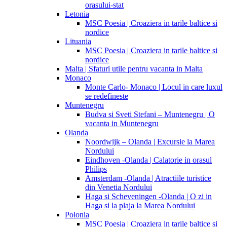
orasului-stat
Letonia
MSC Poesia | Croaziera in tarile baltice si
nordice
Lituania
MSC Poesia | Croaziera in tarile baltice si
nordice
Malta | Sfaturi utile pentru vacanta in Malta
Monaco
Monte Carlo- Monaco | Locul in care luxul
se redefineste
Muntenegru
Budva si Sveti Stefani – Muntenegru | O
vacanta in Muntenegru
Olanda
Noordwijk – Olanda | Excursie la Marea
Nordului
Eindhoven -Olanda | Calatorie in orasul
Philips
Amsterdam -Olanda | Atractiile turistice
din Venetia Nordului
Haga si Scheveningen -Olanda | O zi in
Haga si la plaja la Marea Nordului
Polonia
MSC Poesia | Croaziera in tarile baltice si