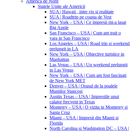
America de Nord
Statele Unite ale Americii
SUA | Hawaii , intre vis si realitate
SUA | Roadtrip pe coasta de Vest
New York – USA | Ce impresii mi-a lasat
Big Apple
San Francisco – USA | Cum am trait o
vara in San Francisco
Los Angeles – USA | Road trip si weekend
prelungit in LA
New York – USA | Obiective turistice in
Manhattan
Las Vegas – USA | Un weekend prelungit
in Las Vegas
New York – USA | Cum am fost fascinati
de New York MET
Denver – USA | Orasul de la poalele
Muntilor Stancosi
Austin Texas – USA | Impresiile unui
calator frecvent in Texas
Monterey – USA | O vizita in Monterey si
Santa Cruz
Miami – USA | Impresii din Miami si
Florida
North Carolina si Washington DC – USA |