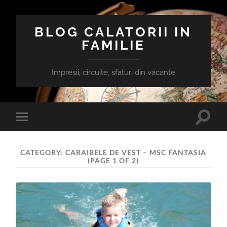
BLOG CALATORII IN
FAMILIE
Impresii, circuite, sfaturi din vacante
Toggle
Toggle
search
mobile
field
menu
CATEGORY:
CARAIBELE DE VEST – MSC FANTASIA
(PAGE 1 OF 2)