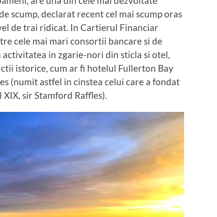
 oameni, are una din cele mai dezvoltate
de scump, declarat recent cel mai scump oras
el de trai ridicat. In Cartierul Financiar
re cele mai mari consortii bancare si de
activitatea in zgarie-nori din sticla si otel,
ii istorice, cum ar fi hotelul Fullerton Bay
les (numit astfel in cinstea celui care a fondat
XIX, sir Stamford Raffles).