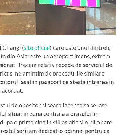
l Changi (
site oficial
) care este unul dintrele
ta din Asia: este un aeroport imens, extrem
ionat. Trecem relativ repede de serviciul de
trict si ne amintim de procedurile similare
cotorul lasat in pasaport ce atesta intrarea in
 acordat.
stul de obositor si seara incepea sa se lase
ul situat in zona centrala a orasului, in
dupa o prima cina in stil asiatic si o plimbare
 restul serii am dedicat-o odihnei pentru ca