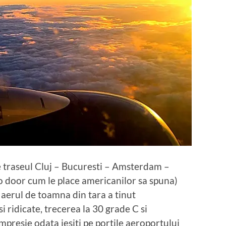
e traseul Cluj – Bucuresti – Amsterdam –
to door cum le place americanilor sa spuna)
 aerul de toamna din tara a tinut
 ridicate, trecerea la 30 grade C si
mpresie odata iesiti pe portile aeroportului