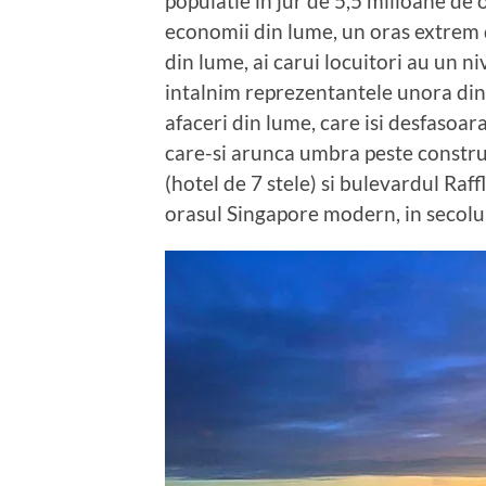
populatie in jur de 5,5 milioane de
economii din lume, un oras extrem 
din lume, ai carui locuitori au un niv
intalnim reprezentantele unora dint
afaceri din lume, care isi desfasoara 
care-si arunca umbra peste construct
(hotel de 7 stele) si bulevardul Raff
orasul Singapore modern, in secolul 