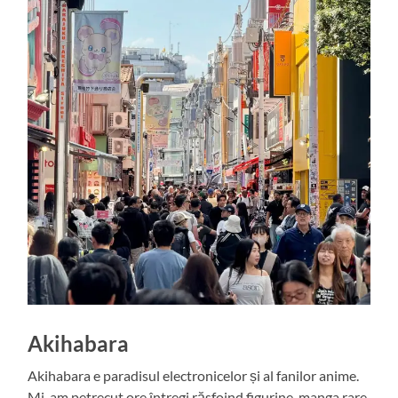
Akihabara
Akihabara e paradisul electronicelor și al fanilor anime.
Mi-am petrecut ore întregi răsfoind figurine, manga rare