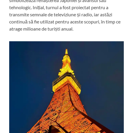
simbolizează renașterea Japoniei și avansul său
tehnologic. Inițial, turnul a fost proiectat pentru a
transmite semnale de televiziune și radio, iar astăzi
continuă să fie utilizat pentru aceste scopuri, în timp ce
atrage milioane de turiști anual.