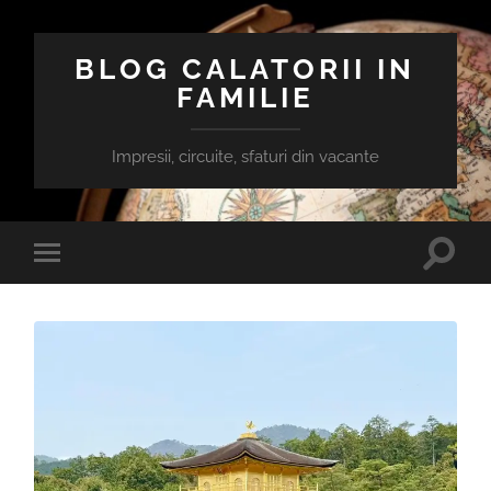
BLOG CALATORII IN
FAMILIE
Impresii, circuite, sfaturi din vacante
Toggle
Toggle
search
mobile
field
menu