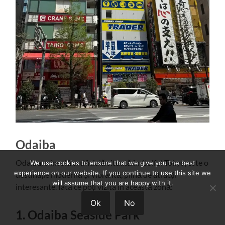
Odaiba
Odaiba, o insulă artificială situată în Golful Tokyo, este o
We use cookies to ensure that we give you the best
experience on our website. If you continue to use this site we
destinație modernă și vibrantă, plină de atracții
will assume that you are happy with it.
interesante. Iată ce poți vizita în această zonă:
Ok
No
1. Odaiba Seaside Park