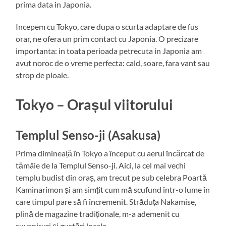
prima data in Japonia.
Incepem cu Tokyo, care dupa o scurta adaptare de fus
orar, ne ofera un prim contact cu Japonia. O precizare
importanta: in toata perioada petrecuta in Japonia am
avut noroc de o vreme perfecta: cald, soare, fara vant sau
strop de ploaie.
Tokyo – Orașul viitorului
Templul Senso-ji (Asakusa)
Prima dimineață în Tokyo a început cu aerul încărcat de
tămâie de la Templul Senso-ji. Aici, la cel mai vechi
templu budist din oraș, am trecut pe sub celebra Poartă
Kaminarimon și am simțit cum mă scufund într-o lume în
care timpul pare să fi încremenit. Străduța Nakamise,
plină de magazine tradiționale, m-a ademenit cu
suveniruri și gustări locale.