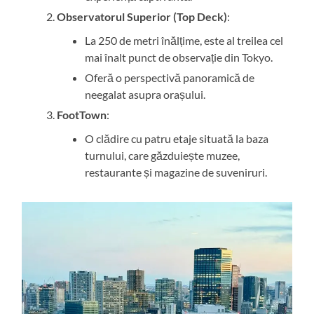
Observatorul Superior (Top Deck)
:
La 250 de metri înălțime, este al treilea cel
mai înalt punct de observație din Tokyo.
Oferă o perspectivă panoramică de
neegalat asupra orașului.
FootTown
:
O clădire cu patru etaje situată la baza
turnului, care găzduiește muzee,
restaurante și magazine de suveniruri.