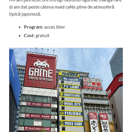
și am dat peste câteva maid cafés pline de atmosferă
tipică japoneză.
Program
: acces liber
Cost
: gratuit