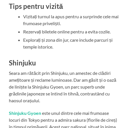
Tips pentru vizită
Vizitați turnul la apus pentru a surprinde cele mai
frumoase priveliști.
Rezervați biletele online pentru a evita cozile.
Explorați și zona din jur, care include parcuri și
temple istorice.
Shinjuku
Seara am rătăcit prin Shinjuku, un amestec de clădiri
amețitoare și reclame luminoase. Dar am găsit și o oază
de liniște la Shinjuku Gyoen, un parc superb unde
grădinile japoneze se întind în tihnă, contrastând cu
haosul orașului.
Shinjuku Gyoen
este unul dintre cele mai frumoase
locuri din Tokyo pentru a admira sakura (florile de cireș)
în timpul primăverii. Acest parc național, situat în inima