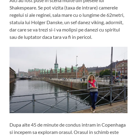
Aici au fost puse in scena multe din piesele lui
Shakespeare. Se pot vizita (taxa de intrare) camerele
regelui si ale reginei, sala mare cu o lungime de 62metri,
statuia lui Holger Danske, un sef danez viking, adormit,
dar care se va trezi si-i va molipsi pe danezi cu spiritul
sau de luptator daca tara va fi in pericol.
Dupa alte 45 de minute de condus intram in Copenhaga
si incepem sa exploram orasul. Orasul in schimb este