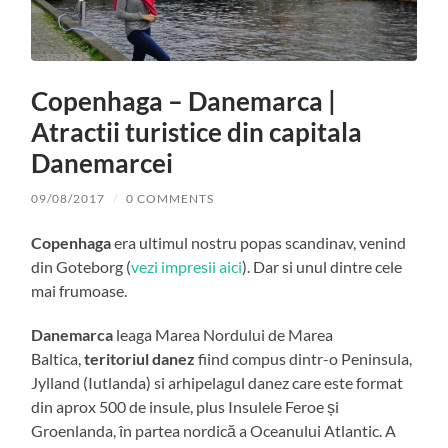
Copenhaga – Danemarca |
Atractii turistice din capitala
Danemarcei
09/08/2017
/
0 COMMENTS
Copenhaga
era ultimul nostru popas scandinav, venind
din Goteborg (
vezi impresii aici
). Dar si unul dintre cele
mai frumoase.
Danemarca
leaga Marea Nordului de Marea
Baltica,
teritoriul danez
fiind compus dintr-o Peninsula,
Jylland (Iutlanda) si arhipelagul danez care este format
din aprox 500 de insule, plus Insulele Feroe și
Groenlanda, în partea nordică a Oceanului Atlantic. A