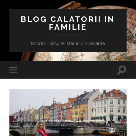
BLOG CALATORII IN
FAMILIE
Impresii, circuite, sfaturi din vacante
Toggle
Toggle
search
mobile
field
menu