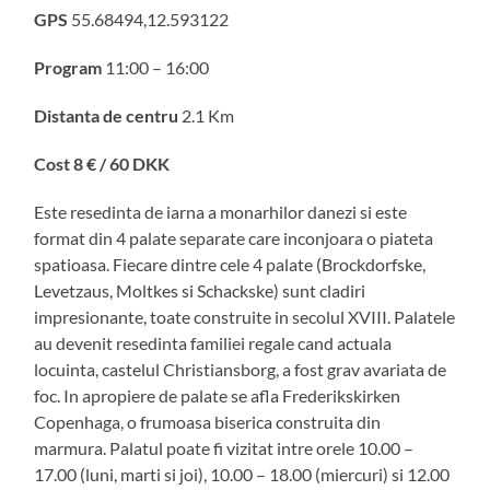
GPS
55.68494,12.593122
Program
11:00 – 16:00
Distanta de centru
2.1 Km
Cost 8 € / 60 DKK
Este resedinta de iarna a monarhilor danezi si este
format din 4 palate separate care inconjoara o piateta
spatioasa. Fiecare dintre cele 4 palate (Brockdorfske,
Levetzaus, Moltkes si Schackske) sunt cladiri
impresionante, toate construite in secolul XVIII. Palatele
au devenit resedinta familiei regale cand actuala
locuinta, castelul Christiansborg, a fost grav avariata de
foc. In apropiere de palate se afla Frederikskirken
Copenhaga, o frumoasa biserica construita din
marmura. Palatul poate fi vizitat intre orele 10.00 –
17.00 (luni, marti si joi), 10.00 – 18.00 (miercuri) si 12.00