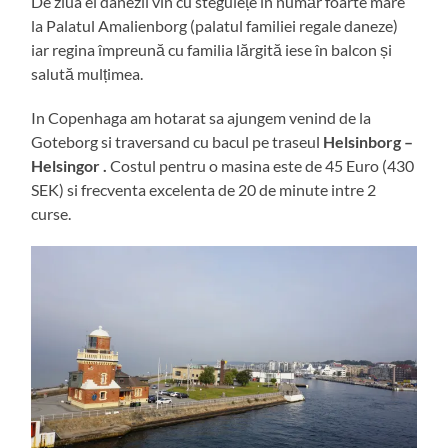
De ziua ei danezii vin cu stegulețe în număr foarte mare
la Palatul Amalienborg (palatul familiei regale daneze)
iar regina împreună cu familia lărgită iese în balcon și
salută mulțimea.
In Copenhaga am hotarat sa ajungem venind de la
Goteborg si traversand cu bacul pe traseul
Helsinborg –
Helsingor .
Costul pentru o masina este de 45 Euro (430
SEK) si frecventa excelenta de 20 de minute intre 2
curse.