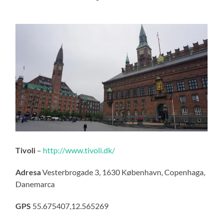
Tivoli
–
http://www.tivoli.dk/
Adresa
Vesterbrogade 3, 1630 København, Copenhaga,
Danemarca
GPS
55.675407,12.565269