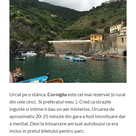
Urcat pe o stânca,
Corniglia
este cel mai rezervat și rural
din cele cinci. Si preferatul meu :). Cred ca strazile
inguste si intime ii dau un aer misterios. Urcarea de
aproximativ 20-25 minute din gara a fost istovitoare dar
a meritat. Desi la intoarcere am luat autobuzul ce era
inclus in pretul biletului pentru parc.