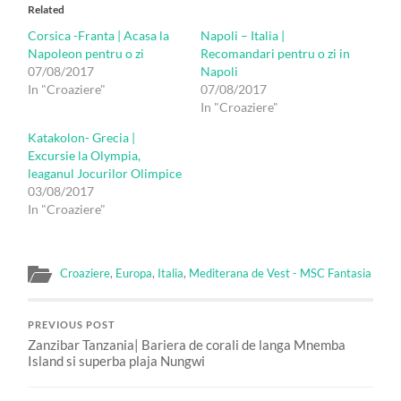
Related
Corsica -Franta | Acasa la
Napoli – Italia |
Napoleon pentru o zi
Recomandari pentru o zi in
07/08/2017
Napoli
In "Croaziere"
07/08/2017
In "Croaziere"
Katakolon- Grecia |
Excursie la Olympia,
leaganul Jocurilor Olimpice
03/08/2017
In "Croaziere"
Croaziere
,
Europa
,
Italia
,
Mediterana de Vest - MSC Fantasia
PREVIOUS POST
Zanzibar Tanzania| Bariera de corali de langa Mnemba
Island si superba plaja Nungwi