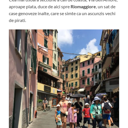
aproape plata, duce de aici spre
Riomaggiore
, un sat de
case genoveze inalte, care se simte ca un ascunzis vechi
de pirati.