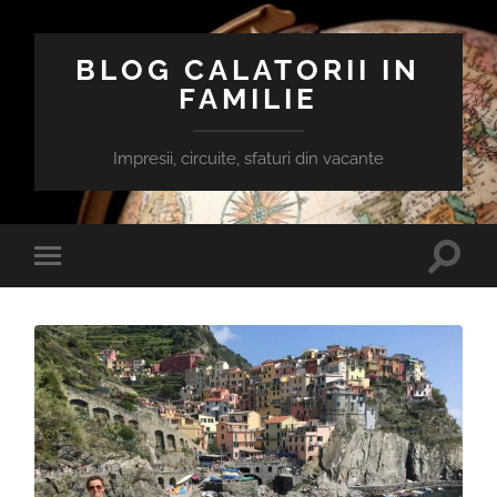
BLOG CALATORII IN
FAMILIE
Impresii, circuite, sfaturi din vacante
Toggle
Toggle
search
mobile
field
menu