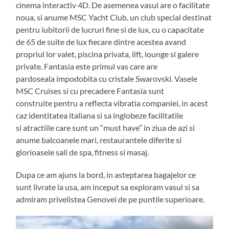
cinema interactiv 4D. De asemenea vasul are o facilitate
noua, si anume MSC Yacht Club, un club special destinat
pentru iubitorii de lucruri fine si de lux, cu o capacitate
de 65 de suite de lux fiecare dintre acestea avand
propriul lor valet, piscina privata, lift, lounge si galere
private. Fantasia este primul vas care are
pardoseala impodobita cu cristale Swarovski. Vasele
MSC Cruises si cu precadere Fantasia sunt
construite pentru a reflecta vibratia companiei, in acest
caz identitatea italiana si sa inglobeze facilitatile
si atractiile care sunt un “must have” in ziua de azi si
anume balcoanele mari, restaurantele diferite si
glorioasele sali de spa, fitness si masaj.
Dupa ce am ajuns la bord, in asteptarea bagajelor ce
sunt livrate la usa, am inceput sa exploram vasul si sa
admiram privelistea Genovei de pe puntile superioare.