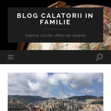
BLOG CALATORII IN
FAMILIE
Impresii, circuite, sfaturi din vacante
Toggle
Toggle
search
mobile
field
menu