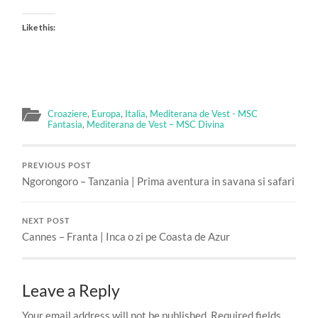
Like this:
Croaziere
,
Europa
,
Italia
,
Mediterana de Vest - MSC
Fantasia
,
Mediterana de Vest – MSC Divina
PREVIOUS POST
Ngorongoro – Tanzania | Prima aventura in savana si safari
NEXT POST
Cannes – Franta | Inca o zi pe Coasta de Azur
Leave a Reply
Your email address will not be published.
Required fields