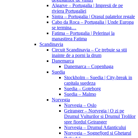
Algarve – Portugalia | Impresii de pe
riviera Portugaliei
Sintra – Portugalia | Orasul palatelor regale
Cabo da Roca – Portugalia | Unde Europa
se termina…
Fatima – Portugalia | Pelerinaj la
manastirea Fatima
Scandinavia
Circuit Scandinavia – Ce trebuie sa stii
inainte de a porni la drum
Danemarca
Danemarca – Copenhaga
Suedia
Stockholm – Suedia | City-break in
capitala suedeza
Suedia – Goteborg
Suedia – Malmo
Norvegia
Norvegia – Oslo
Geiranger – Norvegia | O zi pe
Drumul Vulturilor si Drumul Trolilor
spre fiordul Geiranger
Norvegia – Drumul Atlanticului
Norvegia – Sognefjord si Ghetarul