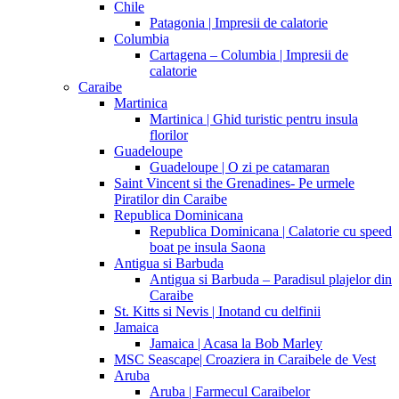
Chile
Patagonia | Impresii de calatorie
Columbia
Cartagena – Columbia | Impresii de
calatorie
Caraibe
Martinica
Martinica | Ghid turistic pentru insula
florilor
Guadeloupe
Guadeloupe | O zi pe catamaran
Saint Vincent si the Grenadines- Pe urmele
Piratilor din Caraibe
Republica Dominicana
Republica Dominicana | Calatorie cu speed
boat pe insula Saona
Antigua si Barbuda
Antigua si Barbuda – Paradisul plajelor din
Caraibe
St. Kitts si Nevis | Inotand cu delfinii
Jamaica
Jamaica | Acasa la Bob Marley
MSC Seascape| Croaziera in Caraibele de Vest
Aruba
Aruba | Farmecul Caraibelor