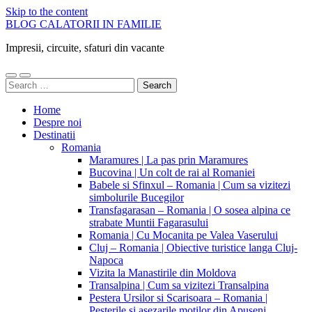
Skip to the content
BLOG CALATORII IN FAMILIE
Impresii, circuite, sfaturi din vacante
Toggle
Toggle
Search
mobile
search
for:
menu
field
Home
Despre noi
Destinatii
Romania
Maramures | La pas prin Maramures
Bucovina | Un colt de rai al Romaniei
Babele si Sfinxul – Romania | Cum sa vizitezi
simbolurile Bucegilor
Transfagarasan – Romania | O sosea alpina ce
strabate Muntii Fagarasului
Romania | Cu Mocanita pe Valea Vaserului
Cluj – Romania | Obiective turistice langa Cluj-
Napoca
Vizita la Manastirile din Moldova
Transalpina | Cum sa vizitezi Transalpina
Pestera Ursilor si Scarisoara – Romania |
Pesterile si asezarile motilor din Apuseni