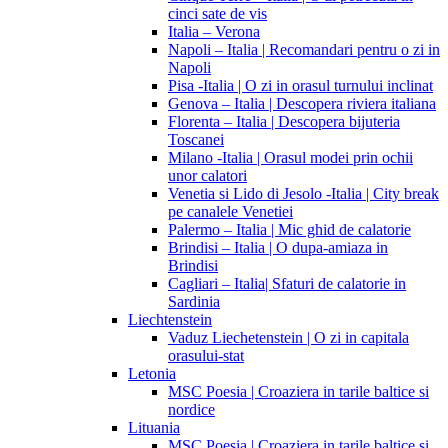
cinci sate de vis
Italia – Verona
Napoli – Italia | Recomandari pentru o zi in
Napoli
Pisa -Italia | O zi in orasul turnului inclinat
Genova – Italia | Descopera riviera italiana
Florenta – Italia | Descopera bijuteria
Toscanei
Milano -Italia | Orasul modei prin ochii
unor calatori
Venetia si Lido di Jesolo -Italia | City break
pe canalele Venetiei
Palermo – Italia | Mic ghid de calatorie
Brindisi – Italia | O dupa-amiaza in
Brindisi
Cagliari – Italia| Sfaturi de calatorie in
Sardinia
Liechtenstein
Vaduz Liechetenstein | O zi in capitala
orasului-stat
Letonia
MSC Poesia | Croaziera in tarile baltice si
nordice
Lituania
MSC Poesia | Croaziera in tarile baltice si