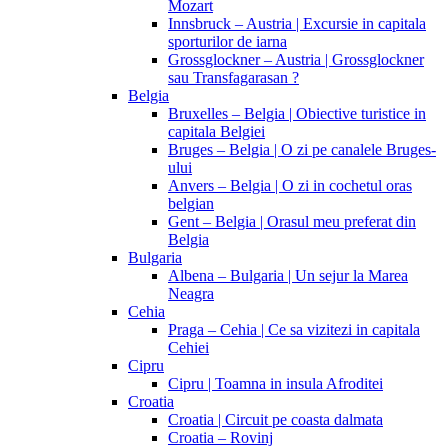
Mozart
Innsbruck – Austria | Excursie in capitala
sporturilor de iarna
Grossglockner – Austria | Grossglockner
sau Transfagarasan ?
Belgia
Bruxelles – Belgia | Obiective turistice in
capitala Belgiei
Bruges – Belgia | O zi pe canalele Bruges-
ului
Anvers – Belgia | O zi in cochetul oras
belgian
Gent – Belgia | Orasul meu preferat din
Belgia
Bulgaria
Albena – Bulgaria | Un sejur la Marea
Neagra
Cehia
Praga – Cehia | Ce sa vizitezi in capitala
Cehiei
Cipru
Cipru | Toamna in insula Afroditei
Croatia
Croatia | Circuit pe coasta dalmata
Croatia – Rovinj