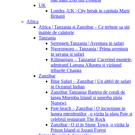
UK
Londra -UK | City break in capitala Marii
Britanii
Africa
Africa | Tanzania si Zanzibar – Ce trebuie sa stii
inainte de calatorie
Tanzania
Serengeti-Tanzania | Aventura in safari
Ngorongoro – Tanzania | Prima aventura
in savana si safari
Kilimanjaro – Tanzania| Cucerind muntele,
admirand Laguna Albastra si vizitand
triburile Chagga
Zanzibar
Blue Safari – Zanzibar | Un altfel de safari
in Oceanul Indian
Zanzibar Tanzania| Bariera de corali de
langa Mnemba Island si superba plaja
Nungwi
Paje beach – Zanzibar | O incursiune in
lumea mirodeniilor , o vizita la plaja Paje si
celebrul restaurant The Rock
Zanzibar | O zi in Stone Town, o vizita la
Prison Island si Jozani Forest