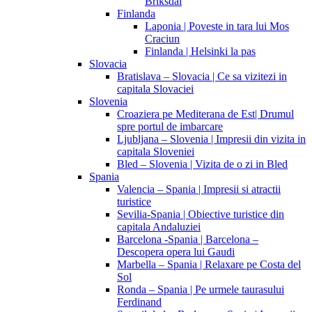
Briksdal
Finlanda
Laponia | Poveste in tara lui Mos
Craciun
Finlanda | Helsinki la pas
Slovacia
Bratislava – Slovacia | Ce sa vizitezi in
capitala Slovaciei
Slovenia
Croaziera pe Mediterana de Est| Drumul
spre portul de imbarcare
Ljubljana – Slovenia | Impresii din vizita in
capitala Sloveniei
Bled – Slovenia | Vizita de o zi in Bled
Spania
Valencia – Spania | Impresii si atractii
turistice
Sevilia-Spania | Obiective turistice din
capitala Andaluziei
Barcelona -Spania | Barcelona –
Descopera opera lui Gaudi
Marbella – Spania | Relaxare pe Costa del
Sol
Ronda – Spania | Pe urmele taurasului
Ferdinand