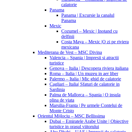
calatorie
Panama
Panama | Excursie la canalul
Panama
Mexic
Cozumel – Mexic | Inotand cu
delfinii
Costa Maya – Mexic |O zi pe riviera
mexicana
Mediterana de Vest – MSC Divina
Valencia – Spania | Impresii si atractii
turistice
Genova – Italia | Descopera riviera italiana
Roma – Italia | Un muzeu in aer liber
Palermo – Italia | Mic ghid de calatorie
Cagliari – Italia| Sfaturi de calatorie in
Sardinia
Palma de Mallorca – Spania | O insula
plina de viata
Marsilia-Franta | Pe urmele Contelui de
Monte Cristo
Orientul Mijlociu – MSC Bellissima
Dubai – Emiratele Arabe Unite | Obiective
turistice in orasul viitorului
Abu Dhabi – UAE | Impresii de calatorie