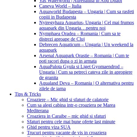
Yas Waterworld | Adrenalina in Abu Dhabi
Caneva World – Italia
Aquaworld Budapesta – Ungaria | Cum sa rasfeti
copiii in Budapesta
Nyiregyhaza Aquarius- Ungaria | Cel mai frumos
aquapark din Ungaria…pentru noi
Nymphaea Oradea – Romania | Cum sa te
distrezi aproape de Cluj
Debrecen Aquaticum – Ungaria | Un weekend la
aquapark
Arsenal Aquapark Orastie – Romania | Cum te
poti racori dupa o zi in armata
AquaPalota Gyula si Liget Gyomaendrod –
Ungaria | Cum sa petreci cateva zile in apropiere
de granita
Aqualand Deva – Romania | O alternativa pentru
zilele de iarna
Tips & Tricks
Croaziere – Mic ghid si sfaturi de calatorie
Cum sa alegi cabina intr-o croaziera pe Marea
Mediterana
Croaziera in Caraibe – mic ghid si sfaturi
Sfaturi pentru cele mai bune oferte last minute
Ghid pentru viza SUA
Trucuri pentru vacante de vis in croaziera