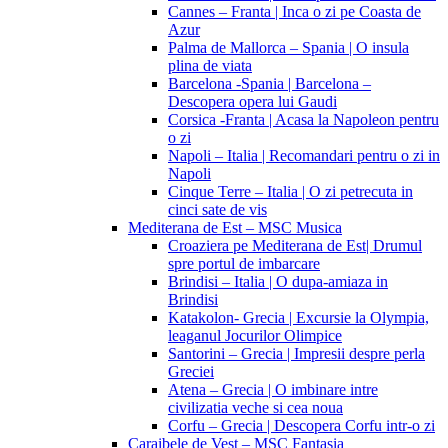
Cannes – Franta | Inca o zi pe Coasta de
Azur
Palma de Mallorca – Spania | O insula
plina de viata
Barcelona -Spania | Barcelona –
Descopera opera lui Gaudi
Corsica -Franta | Acasa la Napoleon pentru
o zi
Napoli – Italia | Recomandari pentru o zi in
Napoli
Cinque Terre – Italia | O zi petrecuta in
cinci sate de vis
Mediterana de Est – MSC Musica
Croaziera pe Mediterana de Est| Drumul
spre portul de imbarcare
Brindisi – Italia | O dupa-amiaza in
Brindisi
Katakolon- Grecia | Excursie la Olympia,
leaganul Jocurilor Olimpice
Santorini – Grecia | Impresii despre perla
Greciei
Atena – Grecia | O imbinare intre
civilizatia veche si cea noua
Corfu – Grecia | Descopera Corfu intr-o zi
Caraibele de Vest – MSC Fantasia