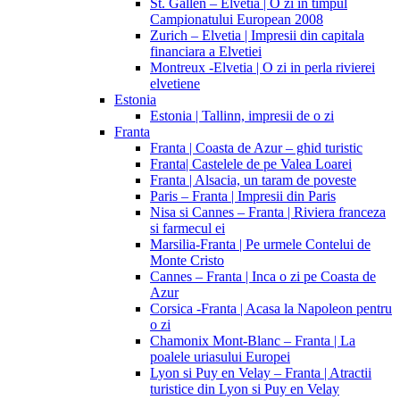
St. Gallen – Elvetia | O zi in timpul
Campionatului European 2008
Zurich – Elvetia | Impresii din capitala
financiara a Elvetiei
Montreux -Elvetia | O zi in perla rivierei
elvetiene
Estonia
Estonia | Tallinn, impresii de o zi
Franta
Franta | Coasta de Azur – ghid turistic
Franta| Castelele de pe Valea Loarei
Franta | Alsacia, un taram de poveste
Paris – Franta | Impresii din Paris
Nisa si Cannes – Franta | Riviera franceza
si farmecul ei
Marsilia-Franta | Pe urmele Contelui de
Monte Cristo
Cannes – Franta | Inca o zi pe Coasta de
Azur
Corsica -Franta | Acasa la Napoleon pentru
o zi
Chamonix Mont-Blanc – Franta | La
poalele uriasului Europei
Lyon si Puy en Velay – Franta | Atractii
turistice din Lyon si Puy en Velay