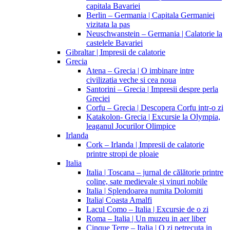
capitala Bavariei
Berlin – Germania | Capitala Germaniei
vizitata la pas
Neuschwanstein – Germania | Calatorie la
castelele Bavariei
Gibraltar | Impresii de calatorie
Grecia
Atena – Grecia | O imbinare intre
civilizatia veche si cea noua
Santorini – Grecia | Impresii despre perla
Greciei
Corfu – Grecia | Descopera Corfu intr-o zi
Katakolon- Grecia | Excursie la Olympia,
leaganul Jocurilor Olimpice
Irlanda
Cork – Irlanda | Impresii de calatorie
printre stropi de ploaie
Italia
Italia | Toscana – jurnal de călătorie printre
coline, sate medievale și vinuri nobile
Italia | Splendoarea numita Dolomiti
Italia| Coasta Amalfi
Lacul Como – Italia | Excursie de o zi
Roma – Italia | Un muzeu in aer liber
Cinque Terre – Italia | O zi petrecuta in