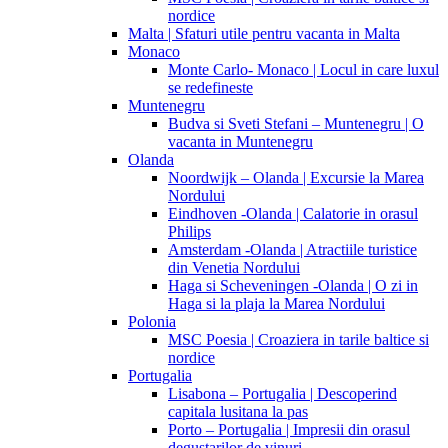
nordice
Malta | Sfaturi utile pentru vacanta in Malta
Monaco
Monte Carlo- Monaco | Locul in care luxul
se redefineste
Muntenegru
Budva si Sveti Stefani – Muntenegru | O
vacanta in Muntenegru
Olanda
Noordwijk – Olanda | Excursie la Marea
Nordului
Eindhoven -Olanda | Calatorie in orasul
Philips
Amsterdam -Olanda | Atractiile turistice
din Venetia Nordului
Haga si Scheveningen -Olanda | O zi in
Haga si la plaja la Marea Nordului
Polonia
MSC Poesia | Croaziera in tarile baltice si
nordice
Portugalia
Lisabona – Portugalia | Descoperind
capitala lusitana la pas
Porto – Portugalia | Impresii din orasul
degustarilor de vinuri