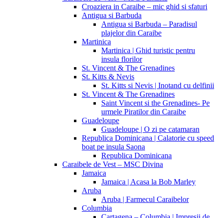
Croaziera in Caraibe – mic ghid si sfaturi
Antigua si Barbuda
Antigua si Barbuda – Paradisul
plajelor din Caraibe
Martinica
Martinica | Ghid turistic pentru
insula florilor
St. Vincent & The Grenadines
St. Kitts & Nevis
St. Kitts si Nevis | Inotand cu delfinii
St. Vincent & The Grenadines
Saint Vincent si the Grenadines- Pe
urmele Piratilor din Caraibe
Guadeloupe
Guadeloupe | O zi pe catamaran
Republica Dominicana | Calatorie cu speed
boat pe insula Saona
Republica Dominicana
Caraibele de Vest – MSC Divina
Jamaica
Jamaica | Acasa la Bob Marley
Aruba
Aruba | Farmecul Caraibelor
Columbia
Cartagena – Columbia | Impresii de