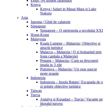
Egipt | Pe urmele faraonilor
Kenya
Kenya | Safari in Masai Mara si Lake
Nakuru
Asia
Japonia | Ghid de calatorie
Singapore
Singapore – O metropola a secolului XXI
Hong-Kong
Malayesia
Kuala Lumpur – Malaezia | Obiective si
atractii turistice
Malacca – Malaezia | O zi hoinarind prin
fosta capitala a Malaeziei
Penang – Malaezia | Cum sa descoperi
insula in 3 zile
Putrajaya – Malaezia | Un oras nascut
peste noapte
Indonezia
Indonezia – Insula Batam | Escapada de o
zi printre obiective turistice
Taiwan
Turcia
Antalya si Kusadasi – Turcia | Vacante pe
litoralul turcesc