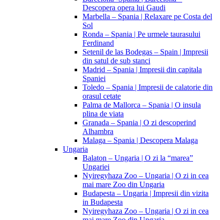
Descopera opera lui Gaudi
Marbella – Spania | Relaxare pe Costa del
Sol
Ronda – Spania | Pe urmele taurasului
Ferdinand
Setenil de las Bodegas – Spain | Impresii
din satul de sub stanci
Madrid – Spania | Impresii din capitala
Spaniei
Toledo – Spania | Impresii de calatorie din
orasul cetate
Palma de Mallorca – Spania | O insula
plina de viata
Granada – Spania | O zi descoperind
Alhambra
Malaga – Spania | Descopera Malaga
Ungaria
Balaton – Ungaria | O zi la “marea”
Ungariei
Nyiregyhaza Zoo – Ungaria | O zi in cea
mai mare Zoo din Ungaria
Budapesta – Ungaria | Impresii din vizita
in Budapesta
Nyiregyhaza Zoo – Ungaria | O zi in cea
mai mare Zoo din Ungaria