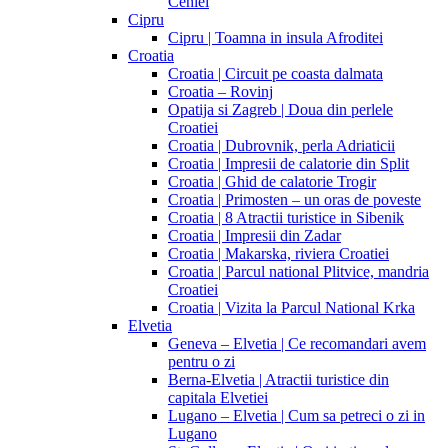
Cehiei
Cipru
Cipru | Toamna in insula Afroditei
Croatia
Croatia | Circuit pe coasta dalmata
Croatia – Rovinj
Opatija si Zagreb | Doua din perlele
Croatiei
Croatia | Dubrovnik, perla Adriaticii
Croatia | Impresii de calatorie din Split
Croatia | Ghid de calatorie Trogir
Croatia | Primosten – un oras de poveste
Croatia | 8 Atractii turistice in Sibenik
Croatia | Impresii din Zadar
Croatia | Makarska, riviera Croatiei
Croatia | Parcul national Plitvice, mandria
Croatiei
Croatia | Vizita la Parcul National Krka
Elvetia
Geneva – Elvetia | Ce recomandari avem
pentru o zi
Berna-Elvetia | Atractii turistice din
capitala Elvetiei
Lugano – Elvetia | Cum sa petreci o zi in
Lugano