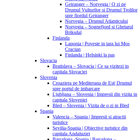
Geiranger – Norvegia | O zi pe
Drumul Vulturilor si Drumul Trolilor
spre fiordul Geiranger
Norvegia – Drumul Atlanticului
Norvegia – Sognefjord si Ghetarul
Briksdal
Finlanda
Laponia | Poveste in tara lui Mos
Craciun
Finlanda | Helsinki la pas
Slovacia
Bratislava – Slovacia | Ce sa vizitezi in
capitala Slovaciei
Slovenia
Croaziera pe Mediterana de Est| Drumul
spre portul de imbarcare
Ljubljana – Slovenia | Impresii din vizita in
capitala Sloveniei
Bled – Slovenia | Vizita de o zi in Bled
Spania
Valencia – Spania | Impresii si atractii
turistice
Sevilia-Spania | Obiective turistice din
capitala Andaluziei
Barcelona -Spania | Barcelona –