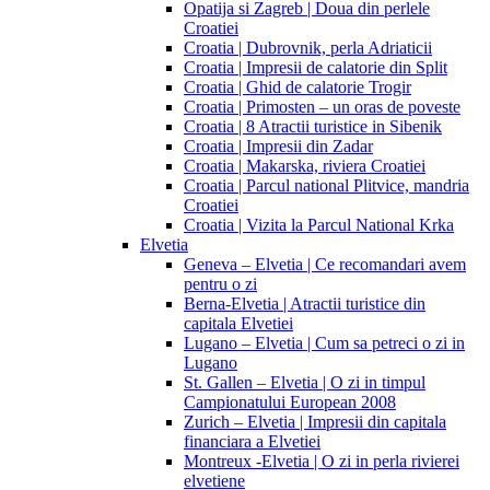
Opatija si Zagreb | Doua din perlele
Croatiei
Croatia | Dubrovnik, perla Adriaticii
Croatia | Impresii de calatorie din Split
Croatia | Ghid de calatorie Trogir
Croatia | Primosten – un oras de poveste
Croatia | 8 Atractii turistice in Sibenik
Croatia | Impresii din Zadar
Croatia | Makarska, riviera Croatiei
Croatia | Parcul national Plitvice, mandria
Croatiei
Croatia | Vizita la Parcul National Krka
Elvetia
Geneva – Elvetia | Ce recomandari avem
pentru o zi
Berna-Elvetia | Atractii turistice din
capitala Elvetiei
Lugano – Elvetia | Cum sa petreci o zi in
Lugano
St. Gallen – Elvetia | O zi in timpul
Campionatului European 2008
Zurich – Elvetia | Impresii din capitala
financiara a Elvetiei
Montreux -Elvetia | O zi in perla rivierei
elvetiene