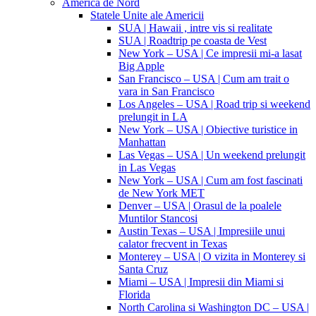
America de Nord
Statele Unite ale Americii
SUA | Hawaii , intre vis si realitate
SUA | Roadtrip pe coasta de Vest
New York – USA | Ce impresii mi-a lasat
Big Apple
San Francisco – USA | Cum am trait o
vara in San Francisco
Los Angeles – USA | Road trip si weekend
prelungit in LA
New York – USA | Obiective turistice in
Manhattan
Las Vegas – USA | Un weekend prelungit
in Las Vegas
New York – USA | Cum am fost fascinati
de New York MET
Denver – USA | Orasul de la poalele
Muntilor Stancosi
Austin Texas – USA | Impresiile unui
calator frecvent in Texas
Monterey – USA | O vizita in Monterey si
Santa Cruz
Miami – USA | Impresii din Miami si
Florida
North Carolina si Washington DC – USA |