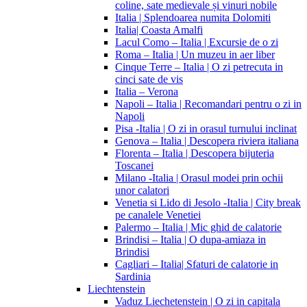
coline, sate medievale și vinuri nobile
Italia | Splendoarea numita Dolomiti
Italia| Coasta Amalfi
Lacul Como – Italia | Excursie de o zi
Roma – Italia | Un muzeu in aer liber
Cinque Terre – Italia | O zi petrecuta in
cinci sate de vis
Italia – Verona
Napoli – Italia | Recomandari pentru o zi in
Napoli
Pisa -Italia | O zi in orasul turnului inclinat
Genova – Italia | Descopera riviera italiana
Florenta – Italia | Descopera bijuteria
Toscanei
Milano -Italia | Orasul modei prin ochii
unor calatori
Venetia si Lido di Jesolo -Italia | City break
pe canalele Venetiei
Palermo – Italia | Mic ghid de calatorie
Brindisi – Italia | O dupa-amiaza in
Brindisi
Cagliari – Italia| Sfaturi de calatorie in
Sardinia
Liechtenstein
Vaduz Liechetenstein | O zi in capitala