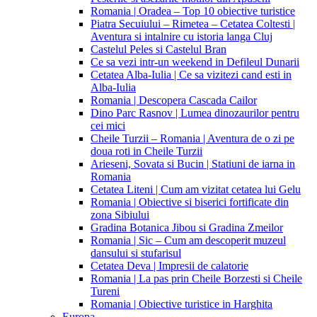
Romania | Oradea – Top 10 obiective turistice
Piatra Secuiului – Rimetea – Cetatea Coltesti |
Aventura si intalnire cu istoria langa Cluj
Castelul Peles si Castelul Bran
Ce sa vezi intr-un weekend in Defileul Dunarii
Cetatea Alba-Iulia | Ce sa vizitezi cand esti in
Alba-Iulia
Romania | Descopera Cascada Cailor
Dino Parc Rasnov | Lumea dinozaurilor pentru
cei mici
Cheile Turzii – Romania | Aventura de o zi pe
doua roti in Cheile Turzii
Arieseni, Sovata si Bucin | Statiuni de iarna in
Romania
Cetatea Liteni | Cum am vizitat cetatea lui Gelu
Romania | Obiective si biserici fortificate din
zona Sibiului
Gradina Botanica Jibou si Gradina Zmeilor
Romania | Sic – Cum am descoperit muzeul
dansului si stufarisul
Cetatea Deva | Impresii de calatorie
Romania | La pas prin Cheile Borzesti si Cheile
Tureni
Romania | Obiective turistice in Harghita
Europa