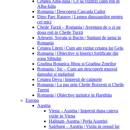
Cetatea Alba-Iulia | Ce sa vizitezi cand esti in
Alba-Iulia
Romania | Descopera Cascada Cailor
Dino Parc Rasnov | Lumea dinozaurilor pentru
cei mici
Cheile Turzii – Romania | Aventura de o zi pe
doua roti in Cheile Turzii
Arieseni, Sovata si Bucin | Statiuni de iarna in
Romania
Cetatea Liteni | Cum am vizitat cetatea lui Gelu
Romania | Obiective si biserici fortificate din
zona Sibiului
Gradina Botanica Jibou si Gradina Zmeilor
Romania | Sic – Cum am descoperit muzeul
dansului si stufarisul
Cetatea Deva | Impresii de calatorie
Romania | La pas prin Cheile Borzesti si Cheile
Tureni
Romania | Obiective turistice in Harghita
Europa
Austria
Viena – Austria | Impresii dupa cateva
vizite in Viena
Hallstatt- Austria | Perla Austriei
Salzburg – Austria | Vizita in orasul lui