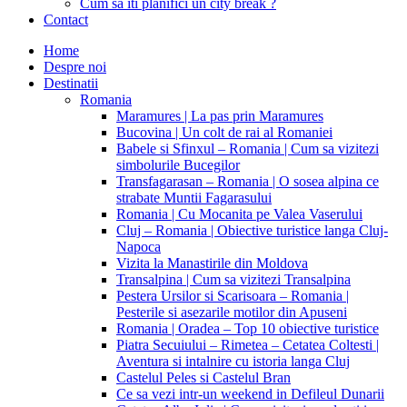
Cum sa iti planifici un city break ?
Contact
Home
Despre noi
Destinatii
Romania
Maramures | La pas prin Maramures
Bucovina | Un colt de rai al Romaniei
Babele si Sfinxul – Romania | Cum sa vizitezi
simbolurile Bucegilor
Transfagarasan – Romania | O sosea alpina ce
strabate Muntii Fagarasului
Romania | Cu Mocanita pe Valea Vaserului
Cluj – Romania | Obiective turistice langa Cluj-
Napoca
Vizita la Manastirile din Moldova
Transalpina | Cum sa vizitezi Transalpina
Pestera Ursilor si Scarisoara – Romania |
Pesterile si asezarile motilor din Apuseni
Romania | Oradea – Top 10 obiective turistice
Piatra Secuiului – Rimetea – Cetatea Coltesti |
Aventura si intalnire cu istoria langa Cluj
Castelul Peles si Castelul Bran
Ce sa vezi intr-un weekend in Defileul Dunarii