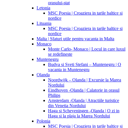
orasului-stat
Letonia
MSC Poesia | Croaziera in tarile baltice si
nordice
Lituania
MSC Poesia | Croaziera in tarile baltice si
nordice
Malta | Sfaturi utile pentru vacanta in Malta
Monaco
Monte Carlo- Monaco | Locul in care luxul
se redefineste
Muntenegru
Budva si Sveti Stefani – Muntenegru | O
vacanta in Muntenegru
Olanda
Noordwijk – Olanda | Excursie la Marea
Nordului
Eindhoven -Olanda | Calatorie in orasul
Philips
Amsterdam -Olanda | Atractiile turistice
din Venetia Nordului
Haga si Scheveningen -Olanda | O zi in
Haga si la plaja la Marea Nordului
Polonia
MSC Poesia | Croaziera in tarile baltice si