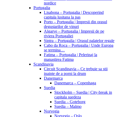
nordice
Portugalia
Lisabona – Portugalia | Descoperind
capitala lusitana la pas
Porto – Portugalia | Impresii din orasul
degustarilor de vinuri
Algarve – Portugalia | Impresii de pe
riviera Portugaliei
Sintra – Portugalia | Orasul palatelor regale
Cabo da Roca – Portugalia | Unde Europa
se termina…
Fatima – Portugalia | Pelerinaj la
manastirea Fatima
Scandinavia
Circuit Scandinavia – Ce trebuie sa stii
inainte de a porni la drum
Danemarca
Danemarca – Copenhaga
Suedia
Stockholm – Suedia | City-break in
capitala suedeza
Suedia – Goteborg
Suedia – Malmo
Norvegia
Norvegia – Oslo