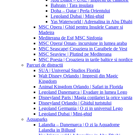
Bahrain | Tara insulara
Doha – Qatar | Perla Orientului
Legoland Dubai | Mini-ghid
Yas Waterworld | Adrenalina in Abu Dhabi
MSC Opera | Ghid pentru Insulele Canare si
Madeira
Mediterana de Est| MSC Sinfonia
MSC Opera| Oman- incursiune in lumea araba
MSC Seascape| Croaziera in Caraibele de Vest
MSC Seaview | Plutind pe Mediterana
MSC Poesia | Croaziera in tarile baltice si nordice
Parcuri de distractii
SUA | Universal Studios Florida
Walt Disney Orlando | Impresii din Magic
Kingdom
Animal Kingdom Orlando | Safari in Florida
Legoland Danemarca | Evadare in lumea Lego
Disneyland Paris | Magia copilariei la orice varsta
Disneyland Orlando | Ghidul turistului
Legoland Germania | O zi in universul Lego
Legoland Dubai | Mini-ghid
Aquaparks
Lalandia – Danemarca | O zi la Aquadome
Lalandia in Billund