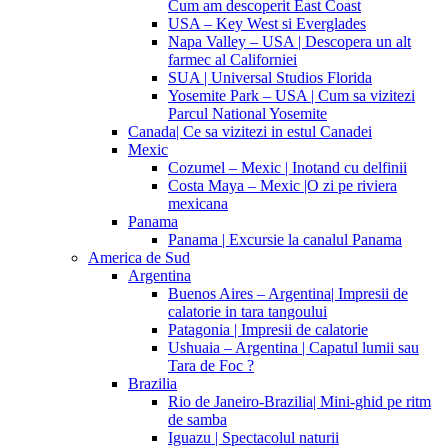
Cum am descoperit East Coast
USA – Key West si Everglades
Napa Valley – USA | Descopera un alt
farmec al Californiei
SUA | Universal Studios Florida
Yosemite Park – USA | Cum sa vizitezi
Parcul National Yosemite
Canada| Ce sa vizitezi in estul Canadei
Mexic
Cozumel – Mexic | Inotand cu delfinii
Costa Maya – Mexic |O zi pe riviera
mexicana
Panama
Panama | Excursie la canalul Panama
America de Sud
Argentina
Buenos Aires – Argentina| Impresii de
calatorie in tara tangoului
Patagonia | Impresii de calatorie
Ushuaia – Argentina | Capatul lumii sau
Tara de Foc ?
Brazilia
Rio de Janeiro-Brazilia| Mini-ghid pe ritm
de samba
Iguazu | Spectacolul naturii