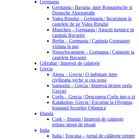
Germania
Germania | Bavaria, intre Romantische si
Deutsche Alpenstraße
Valea Rinului – Germania | Incursiune la
castelele de pe Valea Rinului
Munchen – Germania | Atractii turistice in
capitala Bavariei
Berlin – Germania | Capitala Germaniei
vizitata la pas
Neuschwanstein – Germania | Calatorie la
castelele Bavariei
Gibraltar | Impresii de calatorie
Grecia
Atena – Grecia | O imbinare intre
civilizatia veche si cea noua
Santorini – Grecia | Impresii despre perla
Greciei
Corfu – Grecia | Descopera Corfu intr-o zi
Katakolon- Grecia | Excursie la Olympia,
leaganul Jocurilor Olimpice
Irlanda
Cork – Irlanda | Impresii de calatorie
printre stropi de ploaie
Italia
Italia | Toscana – jurnal de călătorie printre