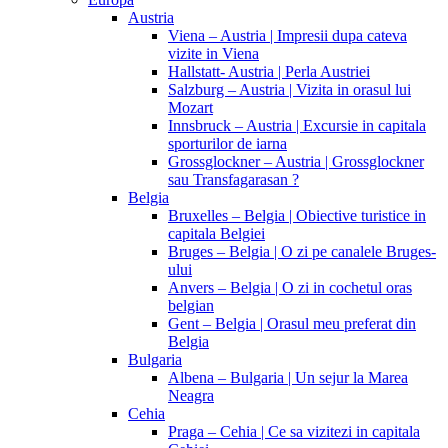
Austria
Viena – Austria | Impresii dupa cateva
vizite in Viena
Hallstatt- Austria | Perla Austriei
Salzburg – Austria | Vizita in orasul lui
Mozart
Innsbruck – Austria | Excursie in capitala
sporturilor de iarna
Grossglockner – Austria | Grossglockner
sau Transfagarasan ?
Belgia
Bruxelles – Belgia | Obiective turistice in
capitala Belgiei
Bruges – Belgia | O zi pe canalele Bruges-
ului
Anvers – Belgia | O zi in cochetul oras
belgian
Gent – Belgia | Orasul meu preferat din
Belgia
Bulgaria
Albena – Bulgaria | Un sejur la Marea
Neagra
Cehia
Praga – Cehia | Ce sa vizitezi in capitala