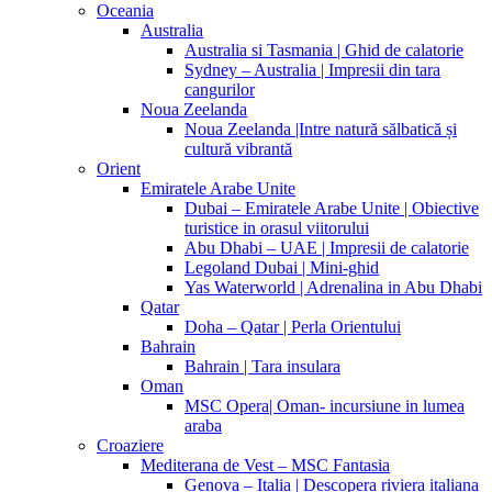
Oceania
Australia
Australia si Tasmania | Ghid de calatorie
Sydney – Australia | Impresii din tara
cangurilor
Noua Zeelanda
Noua Zeelanda |Intre natură sălbatică și
cultură vibrantă
Orient
Emiratele Arabe Unite
Dubai – Emiratele Arabe Unite | Obiective
turistice in orasul viitorului
Abu Dhabi – UAE | Impresii de calatorie
Legoland Dubai | Mini-ghid
Yas Waterworld | Adrenalina in Abu Dhabi
Qatar
Doha – Qatar | Perla Orientului
Bahrain
Bahrain | Tara insulara
Oman
MSC Opera| Oman- incursiune in lumea
araba
Croaziere
Mediterana de Vest – MSC Fantasia
Genova – Italia | Descopera riviera italiana