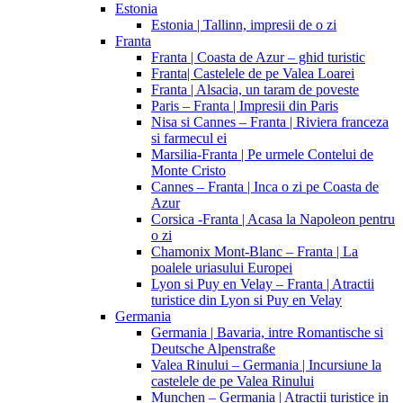
Estonia
Estonia | Tallinn, impresii de o zi
Franta
Franta | Coasta de Azur – ghid turistic
Franta| Castelele de pe Valea Loarei
Franta | Alsacia, un taram de poveste
Paris – Franta | Impresii din Paris
Nisa si Cannes – Franta | Riviera franceza
si farmecul ei
Marsilia-Franta | Pe urmele Contelui de
Monte Cristo
Cannes – Franta | Inca o zi pe Coasta de
Azur
Corsica -Franta | Acasa la Napoleon pentru
o zi
Chamonix Mont-Blanc – Franta | La
poalele uriasului Europei
Lyon si Puy en Velay – Franta | Atractii
turistice din Lyon si Puy en Velay
Germania
Germania | Bavaria, intre Romantische si
Deutsche Alpenstraße
Valea Rinului – Germania | Incursiune la
castelele de pe Valea Rinului
Munchen – Germania | Atractii turistice in