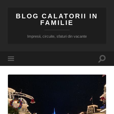
BLOG CALATORII IN
FAMILIE
Impresii, circuite, sfaturi din vacante
Toggle
Toggle
search
mobile
field
menu