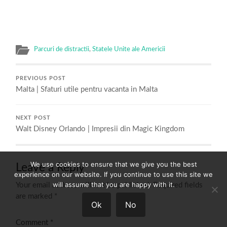
Parcuri de distractii
,
Statele Unite ale Americii
PREVIOUS POST
Malta | Sfaturi utile pentru vacanta in Malta
NEXT POST
Walt Disney Orlando | Impresii din Magic Kingdom
We use cookies to ensure that we give you the best
Leave a Reply
experience on our website. If you continue to use this site we
will assume that you are happy with it.
Your email address will not be published.
Required fields
are marked
*
Ok
No
Comment
*