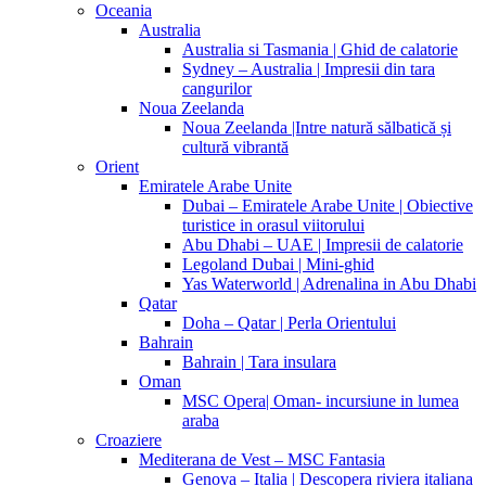
Oceania
Australia
Australia si Tasmania | Ghid de calatorie
Sydney – Australia | Impresii din tara
cangurilor
Noua Zeelanda
Noua Zeelanda |Intre natură sălbatică și
cultură vibrantă
Orient
Emiratele Arabe Unite
Dubai – Emiratele Arabe Unite | Obiective
turistice in orasul viitorului
Abu Dhabi – UAE | Impresii de calatorie
Legoland Dubai | Mini-ghid
Yas Waterworld | Adrenalina in Abu Dhabi
Qatar
Doha – Qatar | Perla Orientului
Bahrain
Bahrain | Tara insulara
Oman
MSC Opera| Oman- incursiune in lumea
araba
Croaziere
Mediterana de Vest – MSC Fantasia
Genova – Italia | Descopera riviera italiana