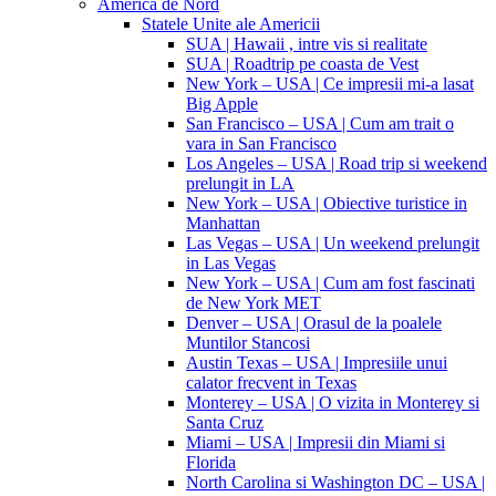
America de Nord
Statele Unite ale Americii
SUA | Hawaii , intre vis si realitate
SUA | Roadtrip pe coasta de Vest
New York – USA | Ce impresii mi-a lasat
Big Apple
San Francisco – USA | Cum am trait o
vara in San Francisco
Los Angeles – USA | Road trip si weekend
prelungit in LA
New York – USA | Obiective turistice in
Manhattan
Las Vegas – USA | Un weekend prelungit
in Las Vegas
New York – USA | Cum am fost fascinati
de New York MET
Denver – USA | Orasul de la poalele
Muntilor Stancosi
Austin Texas – USA | Impresiile unui
calator frecvent in Texas
Monterey – USA | O vizita in Monterey si
Santa Cruz
Miami – USA | Impresii din Miami si
Florida
North Carolina si Washington DC – USA |