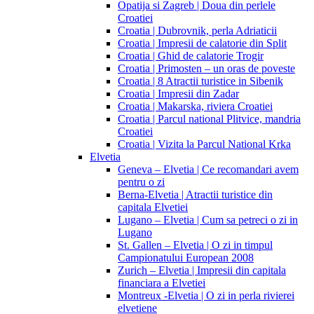
Opatija si Zagreb | Doua din perlele
Croatiei
Croatia | Dubrovnik, perla Adriaticii
Croatia | Impresii de calatorie din Split
Croatia | Ghid de calatorie Trogir
Croatia | Primosten – un oras de poveste
Croatia | 8 Atractii turistice in Sibenik
Croatia | Impresii din Zadar
Croatia | Makarska, riviera Croatiei
Croatia | Parcul national Plitvice, mandria
Croatiei
Croatia | Vizita la Parcul National Krka
Elvetia
Geneva – Elvetia | Ce recomandari avem
pentru o zi
Berna-Elvetia | Atractii turistice din
capitala Elvetiei
Lugano – Elvetia | Cum sa petreci o zi in
Lugano
St. Gallen – Elvetia | O zi in timpul
Campionatului European 2008
Zurich – Elvetia | Impresii din capitala
financiara a Elvetiei
Montreux -Elvetia | O zi in perla rivierei
elvetiene