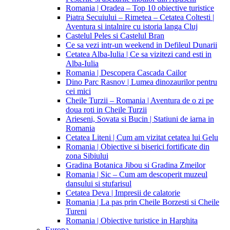
Romania | Oradea – Top 10 obiective turistice
Piatra Secuiului – Rimetea – Cetatea Coltesti |
Aventura si intalnire cu istoria langa Cluj
Castelul Peles si Castelul Bran
Ce sa vezi intr-un weekend in Defileul Dunarii
Cetatea Alba-Iulia | Ce sa vizitezi cand esti in
Alba-Iulia
Romania | Descopera Cascada Cailor
Dino Parc Rasnov | Lumea dinozaurilor pentru
cei mici
Cheile Turzii – Romania | Aventura de o zi pe
doua roti in Cheile Turzii
Arieseni, Sovata si Bucin | Statiuni de iarna in
Romania
Cetatea Liteni | Cum am vizitat cetatea lui Gelu
Romania | Obiective si biserici fortificate din
zona Sibiului
Gradina Botanica Jibou si Gradina Zmeilor
Romania | Sic – Cum am descoperit muzeul
dansului si stufarisul
Cetatea Deva | Impresii de calatorie
Romania | La pas prin Cheile Borzesti si Cheile
Tureni
Romania | Obiective turistice in Harghita
Europa