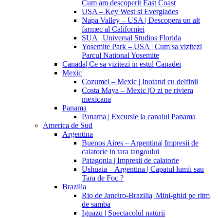
Cum am descoperit East Coast
USA – Key West si Everglades
Napa Valley – USA | Descopera un alt
farmec al Californiei
SUA | Universal Studios Florida
Yosemite Park – USA | Cum sa vizitezi
Parcul National Yosemite
Canada| Ce sa vizitezi in estul Canadei
Mexic
Cozumel – Mexic | Inotand cu delfinii
Costa Maya – Mexic |O zi pe riviera
mexicana
Panama
Panama | Excursie la canalul Panama
America de Sud
Argentina
Buenos Aires – Argentina| Impresii de
calatorie in tara tangoului
Patagonia | Impresii de calatorie
Ushuaia – Argentina | Capatul lumii sau
Tara de Foc ?
Brazilia
Rio de Janeiro-Brazilia| Mini-ghid pe ritm
de samba
Iguazu | Spectacolul naturii