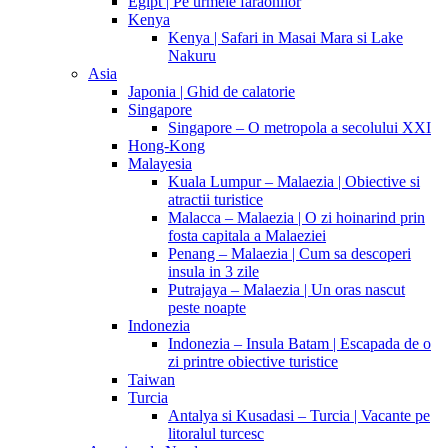
Egipt | Pe urmele faraonilor
Kenya
Kenya | Safari in Masai Mara si Lake
Nakuru
Asia
Japonia | Ghid de calatorie
Singapore
Singapore – O metropola a secolului XXI
Hong-Kong
Malayesia
Kuala Lumpur – Malaezia | Obiective si
atractii turistice
Malacca – Malaezia | O zi hoinarind prin
fosta capitala a Malaeziei
Penang – Malaezia | Cum sa descoperi
insula in 3 zile
Putrajaya – Malaezia | Un oras nascut
peste noapte
Indonezia
Indonezia – Insula Batam | Escapada de o
zi printre obiective turistice
Taiwan
Turcia
Antalya si Kusadasi – Turcia | Vacante pe
litoralul turcesc