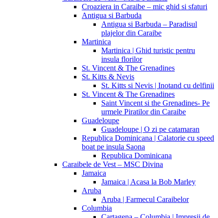
Croaziera in Caraibe – mic ghid si sfaturi
Antigua si Barbuda
Antigua si Barbuda – Paradisul
plajelor din Caraibe
Martinica
Martinica | Ghid turistic pentru
insula florilor
St. Vincent & The Grenadines
St. Kitts & Nevis
St. Kitts si Nevis | Inotand cu delfinii
St. Vincent & The Grenadines
Saint Vincent si the Grenadines- Pe
urmele Piratilor din Caraibe
Guadeloupe
Guadeloupe | O zi pe catamaran
Republica Dominicana | Calatorie cu speed
boat pe insula Saona
Republica Dominicana
Caraibele de Vest – MSC Divina
Jamaica
Jamaica | Acasa la Bob Marley
Aruba
Aruba | Farmecul Caraibelor
Columbia
Cartagena – Columbia | Impresii de