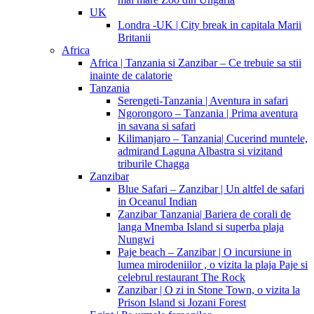
UK
Londra -UK | City break in capitala Marii
Britanii
Africa
Africa | Tanzania si Zanzibar – Ce trebuie sa stii
inainte de calatorie
Tanzania
Serengeti-Tanzania | Aventura in safari
Ngorongoro – Tanzania | Prima aventura
in savana si safari
Kilimanjaro – Tanzania| Cucerind muntele,
admirand Laguna Albastra si vizitand
triburile Chagga
Zanzibar
Blue Safari – Zanzibar | Un altfel de safari
in Oceanul Indian
Zanzibar Tanzania| Bariera de corali de
langa Mnemba Island si superba plaja
Nungwi
Paje beach – Zanzibar | O incursiune in
lumea mirodeniilor , o vizita la plaja Paje si
celebrul restaurant The Rock
Zanzibar | O zi in Stone Town, o vizita la
Prison Island si Jozani Forest