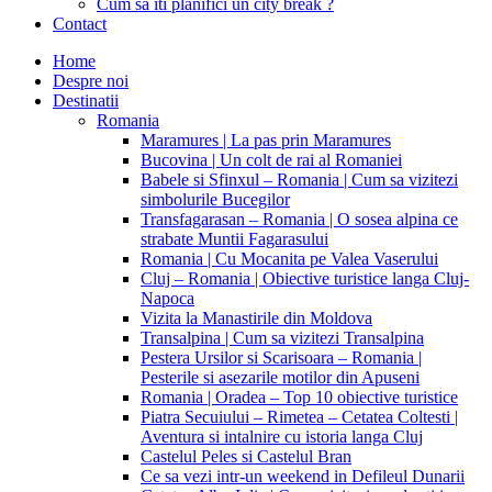
Cum sa iti planifici un city break ?
Contact
Home
Despre noi
Destinatii
Romania
Maramures | La pas prin Maramures
Bucovina | Un colt de rai al Romaniei
Babele si Sfinxul – Romania | Cum sa vizitezi
simbolurile Bucegilor
Transfagarasan – Romania | O sosea alpina ce
strabate Muntii Fagarasului
Romania | Cu Mocanita pe Valea Vaserului
Cluj – Romania | Obiective turistice langa Cluj-
Napoca
Vizita la Manastirile din Moldova
Transalpina | Cum sa vizitezi Transalpina
Pestera Ursilor si Scarisoara – Romania |
Pesterile si asezarile motilor din Apuseni
Romania | Oradea – Top 10 obiective turistice
Piatra Secuiului – Rimetea – Cetatea Coltesti |
Aventura si intalnire cu istoria langa Cluj
Castelul Peles si Castelul Bran
Ce sa vezi intr-un weekend in Defileul Dunarii