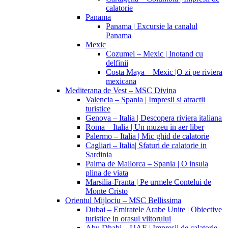
calatorie
Panama
Panama | Excursie la canalul
Panama
Mexic
Cozumel – Mexic | Inotand cu
delfinii
Costa Maya – Mexic |O zi pe riviera
mexicana
Mediterana de Vest – MSC Divina
Valencia – Spania | Impresii si atractii
turistice
Genova – Italia | Descopera riviera italiana
Roma – Italia | Un muzeu in aer liber
Palermo – Italia | Mic ghid de calatorie
Cagliari – Italia| Sfaturi de calatorie in
Sardinia
Palma de Mallorca – Spania | O insula
plina de viata
Marsilia-Franta | Pe urmele Contelui de
Monte Cristo
Orientul Mijlociu – MSC Bellissima
Dubai – Emiratele Arabe Unite | Obiective
turistice in orasul viitorului
Abu Dhabi – UAE | Impresii de calatorie