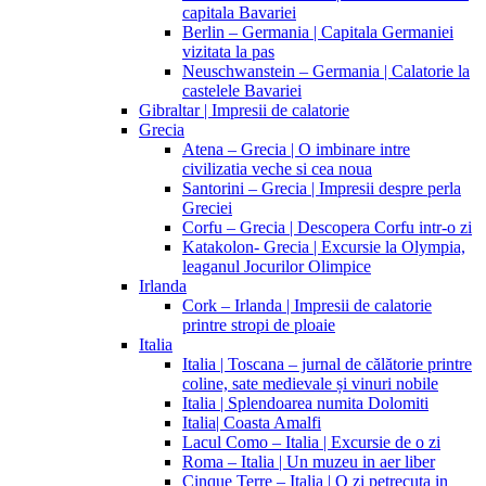
capitala Bavariei
Berlin – Germania | Capitala Germaniei
vizitata la pas
Neuschwanstein – Germania | Calatorie la
castelele Bavariei
Gibraltar | Impresii de calatorie
Grecia
Atena – Grecia | O imbinare intre
civilizatia veche si cea noua
Santorini – Grecia | Impresii despre perla
Greciei
Corfu – Grecia | Descopera Corfu intr-o zi
Katakolon- Grecia | Excursie la Olympia,
leaganul Jocurilor Olimpice
Irlanda
Cork – Irlanda | Impresii de calatorie
printre stropi de ploaie
Italia
Italia | Toscana – jurnal de călătorie printre
coline, sate medievale și vinuri nobile
Italia | Splendoarea numita Dolomiti
Italia| Coasta Amalfi
Lacul Como – Italia | Excursie de o zi
Roma – Italia | Un muzeu in aer liber
Cinque Terre – Italia | O zi petrecuta in