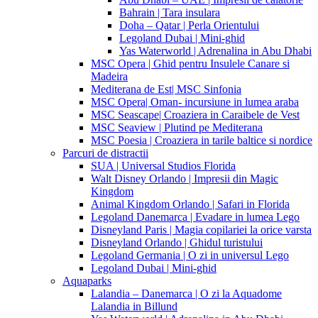
Bahrain | Tara insulara
Doha – Qatar | Perla Orientului
Legoland Dubai | Mini-ghid
Yas Waterworld | Adrenalina in Abu Dhabi
MSC Opera | Ghid pentru Insulele Canare si
Madeira
Mediterana de Est| MSC Sinfonia
MSC Opera| Oman- incursiune in lumea araba
MSC Seascape| Croaziera in Caraibele de Vest
MSC Seaview | Plutind pe Mediterana
MSC Poesia | Croaziera in tarile baltice si nordice
Parcuri de distractii
SUA | Universal Studios Florida
Walt Disney Orlando | Impresii din Magic
Kingdom
Animal Kingdom Orlando | Safari in Florida
Legoland Danemarca | Evadare in lumea Lego
Disneyland Paris | Magia copilariei la orice varsta
Disneyland Orlando | Ghidul turistului
Legoland Germania | O zi in universul Lego
Legoland Dubai | Mini-ghid
Aquaparks
Lalandia – Danemarca | O zi la Aquadome
Lalandia in Billund