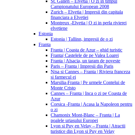
St. Gallen – Elvetia | O zi in timpul
Campionatului European 2008
Zurich – Elvetia | Impresii din capitala
financiara a Elvetiei
Montreux -Elvetia | O zi in perla rivierei
elvetiene
Estonia
Estonia | Tallinn, impresii de o zi
Franta
Franta | Coasta de Azur – ghid turistic
Franta| Castelele de pe Valea Loarei
Franta | Alsacia, un taram de poveste
Paris – Franta | Impresii din Paris
Nisa si Cannes – Franta | Riviera franceza
si farmecul ei
Marsilia-Franta | Pe urmele Contelui de
Monte Cristo
Cannes – Franta | Inca o zi pe Coasta de
Azur
Corsica -Franta | Acasa la Napoleon pentru
o zi
Chamonix Mont-Blanc – Franta | La
poalele uriasului Europei
Lyon si Puy en Velay – Franta | Atractii
turistice din Lyon si Puy en Velay