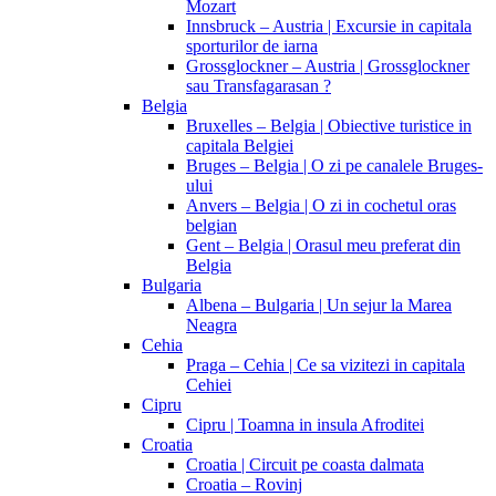
Mozart
Innsbruck – Austria | Excursie in capitala
sporturilor de iarna
Grossglockner – Austria | Grossglockner
sau Transfagarasan ?
Belgia
Bruxelles – Belgia | Obiective turistice in
capitala Belgiei
Bruges – Belgia | O zi pe canalele Bruges-
ului
Anvers – Belgia | O zi in cochetul oras
belgian
Gent – Belgia | Orasul meu preferat din
Belgia
Bulgaria
Albena – Bulgaria | Un sejur la Marea
Neagra
Cehia
Praga – Cehia | Ce sa vizitezi in capitala
Cehiei
Cipru
Cipru | Toamna in insula Afroditei
Croatia
Croatia | Circuit pe coasta dalmata
Croatia – Rovinj