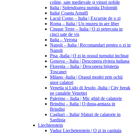
coline, sate medievale și vinuri nobile
Italia | Splendoarea numita Dolomiti
Italia| Coasta Amalfi
Lacul Como – Italia | Excursie de o zi
Roma – Italia | Un muzeu in aer liber
Cinque Terre – Italia | O zi petrecuta in
cinci sate de vis
Italia – Verona
Napoli – Italia | Recomandari pentru o zi in
Napoli
Pisa -Italia | O zi in orasul turnului inclinat
Genova – Italia | Descopera riviera italiana
Florenta – Italia | Descopera bijuteria
Toscanei
Milano -Italia | Orasul modei prin ochii
unor calatori
Venetia si Lido di Jesolo -Italia | City break
pe canalele Venetiei
Palermo – Italia | Mic ghid de calatorie
Brindisi – Italia | O dupa-amiaza in
Brindisi
Cagliari – Italia| Sfaturi de calatorie in
Sardinia
Liechtenstein
Vaduz Liechetenstein | O zi in capitala