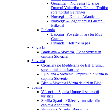
Geiranger – Norvegia | O zi pe
Drumul Vulturilor si Drumul Trolilor
spre fiordul Geiranger
Norvegia – Drumul Atlanticului
Norvegia – Sognefjord si Ghetarul
Briksdal
Finlanda
Laponia | Poveste in tara lui Mos
Craciun
Finlanda | Helsinki la pas
Slovacia
Bratislava – Slovacia | Ce sa vizitezi in
capitala Slovaciei
Slovenia
Croaziera pe Mediterana de Est| Drumul
spre portul de imbarcare
Ljubljana – Slovenia | Impresii din vizita in
capitala Sloveniei
Bled – Slovenia | Vizita de o zi in Bled
Spania
Valencia – Spania | Impresii si atractii
turistice
Sevilia-Spania | Obiective turistice din
capitala Andaluziei
Barcelona -Spania | Barcelona –