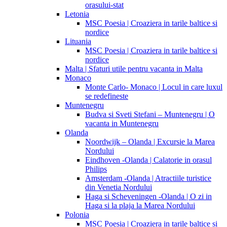
orasului-stat
Letonia
MSC Poesia | Croaziera in tarile baltice si
nordice
Lituania
MSC Poesia | Croaziera in tarile baltice si
nordice
Malta | Sfaturi utile pentru vacanta in Malta
Monaco
Monte Carlo- Monaco | Locul in care luxul
se redefineste
Muntenegru
Budva si Sveti Stefani – Muntenegru | O
vacanta in Muntenegru
Olanda
Noordwijk – Olanda | Excursie la Marea
Nordului
Eindhoven -Olanda | Calatorie in orasul
Philips
Amsterdam -Olanda | Atractiile turistice
din Venetia Nordului
Haga si Scheveningen -Olanda | O zi in
Haga si la plaja la Marea Nordului
Polonia
MSC Poesia | Croaziera in tarile baltice si