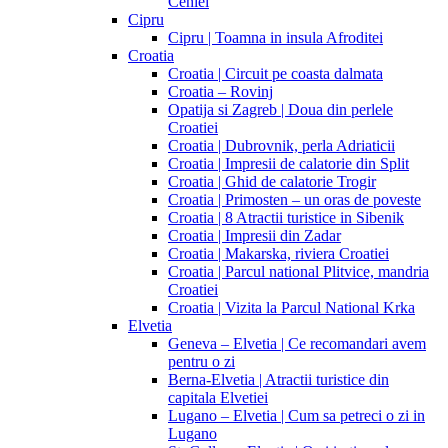
Cehiei
Cipru
Cipru | Toamna in insula Afroditei
Croatia
Croatia | Circuit pe coasta dalmata
Croatia – Rovinj
Opatija si Zagreb | Doua din perlele
Croatiei
Croatia | Dubrovnik, perla Adriaticii
Croatia | Impresii de calatorie din Split
Croatia | Ghid de calatorie Trogir
Croatia | Primosten – un oras de poveste
Croatia | 8 Atractii turistice in Sibenik
Croatia | Impresii din Zadar
Croatia | Makarska, riviera Croatiei
Croatia | Parcul national Plitvice, mandria
Croatiei
Croatia | Vizita la Parcul National Krka
Elvetia
Geneva – Elvetia | Ce recomandari avem
pentru o zi
Berna-Elvetia | Atractii turistice din
capitala Elvetiei
Lugano – Elvetia | Cum sa petreci o zi in
Lugano