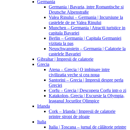
Germania
Germania | Bavaria, intre Romantische si
Deutsche Alpenstraße
Valea Rinului – Germania | Incursiune la
castelele de pe Valea Rinului
Munchen – Germania | Atractii turistice in
capitala Bavariei
Berlin – Germania | Capitala Germaniei
vizitata la pas
Neuschwanstein – Germania | Calatorie la
castelele Bavariei
Gibraltar | Impresii de calatorie
Grecia
Atena – Grecia | O imbinare intre
civilizatia veche si cea noua
Santorini – Grecia | Impresii despre perla
Greciei
Corfu – Grecia | Descopera Corfu intr-o zi
Katakolon- Grecia | Excursie la Olympia,
leaganul Jocurilor Olimpice
Irlanda
Cork – Irlanda | Impresii de calatorie
printre stropi de ploaie
Italia
Italia | Toscana – jurnal de călătorie printre