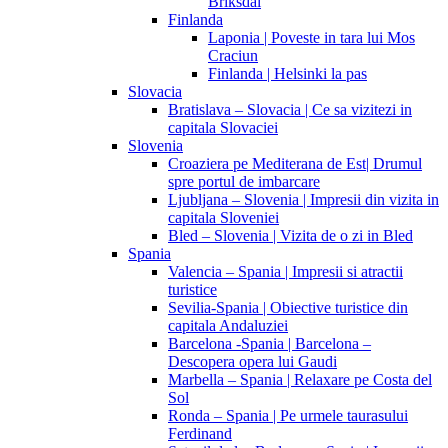
Briksdal
Finlanda
Laponia | Poveste in tara lui Mos
Craciun
Finlanda | Helsinki la pas
Slovacia
Bratislava – Slovacia | Ce sa vizitezi in
capitala Slovaciei
Slovenia
Croaziera pe Mediterana de Est| Drumul
spre portul de imbarcare
Ljubljana – Slovenia | Impresii din vizita in
capitala Sloveniei
Bled – Slovenia | Vizita de o zi in Bled
Spania
Valencia – Spania | Impresii si atractii
turistice
Sevilia-Spania | Obiective turistice din
capitala Andaluziei
Barcelona -Spania | Barcelona –
Descopera opera lui Gaudi
Marbella – Spania | Relaxare pe Costa del
Sol
Ronda – Spania | Pe urmele taurasului
Ferdinand