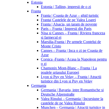
Estonia
Estonia | Tallinn, impresii de o zi
Franta
Franta | Coasta de Azur – ghid turistic
Franta| Castelele de pe Valea Loarei
Franta | Alsacia, un taram de poveste
Paris – Franta | Impresii din Paris
Nisa si Cannes – Franta | Riviera franceza
si farmecul ei
Marsilia-Franta | Pe urmele Contelui de
Monte Cristo
Cannes – Franta | Inca o zi pe Coasta de
Azur
Corsica -Franta | Acasa la Napoleon pentru
o zi
Chamonix Mont-Blanc – Franta | La
poalele uriasului Europei
Lyon si Puy en Velay – Franta | Atractii
turistice din Lyon si Puy en Velay
Germania
Germania | Bavaria, intre Romantische si
Deutsche Alpenstraße
Valea Rinului – Germania | Incursiune la
castelele de pe Valea Rinului
Munchen – Germania | Atractii turistice in