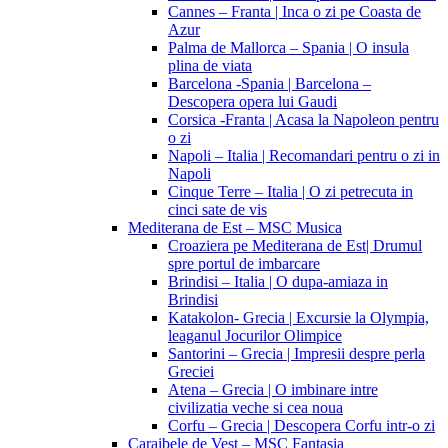
Cannes – Franta | Inca o zi pe Coasta de
Azur
Palma de Mallorca – Spania | O insula
plina de viata
Barcelona -Spania | Barcelona –
Descopera opera lui Gaudi
Corsica -Franta | Acasa la Napoleon pentru
o zi
Napoli – Italia | Recomandari pentru o zi in
Napoli
Cinque Terre – Italia | O zi petrecuta in
cinci sate de vis
Mediterana de Est – MSC Musica
Croaziera pe Mediterana de Est| Drumul
spre portul de imbarcare
Brindisi – Italia | O dupa-amiaza in
Brindisi
Katakolon- Grecia | Excursie la Olympia,
leaganul Jocurilor Olimpice
Santorini – Grecia | Impresii despre perla
Greciei
Atena – Grecia | O imbinare intre
civilizatia veche si cea noua
Corfu – Grecia | Descopera Corfu intr-o zi
Caraibele de Vest – MSC Fantasia