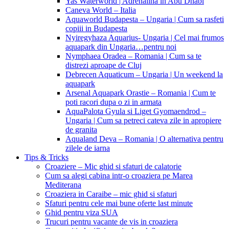
Yas Waterworld | Adrenalina in Abu Dhabi
Caneva World – Italia
Aquaworld Budapesta – Ungaria | Cum sa rasfeti
copiii in Budapesta
Nyiregyhaza Aquarius- Ungaria | Cel mai frumos
aquapark din Ungaria…pentru noi
Nymphaea Oradea – Romania | Cum sa te
distrezi aproape de Cluj
Debrecen Aquaticum – Ungaria | Un weekend la
aquapark
Arsenal Aquapark Orastie – Romania | Cum te
poti racori dupa o zi in armata
AquaPalota Gyula si Liget Gyomaendrod –
Ungaria | Cum sa petreci cateva zile in apropiere
de granita
Aqualand Deva – Romania | O alternativa pentru
zilele de iarna
Tips & Tricks
Croaziere – Mic ghid si sfaturi de calatorie
Cum sa alegi cabina intr-o croaziera pe Marea
Mediterana
Croaziera in Caraibe – mic ghid si sfaturi
Sfaturi pentru cele mai bune oferte last minute
Ghid pentru viza SUA
Trucuri pentru vacante de vis in croaziera