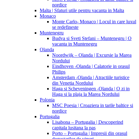
nordice
Malta | Sfaturi utile pentru vacanta in Malta
Monaco
Monte Carlo- Monaco | Locul in care luxul
se redefineste
Muntenegru
Budva si Sveti Stefani – Muntenegru | O
vacanta in Muntenegru
Olanda
Noordwijk – Olanda | Excursie la Marea
Nordului
Eindhoven -Olanda | Calatorie in orasul
Philips
Amsterdam -Olanda | Atractiile turistice
din Venetia Nordului
Haga si Scheveningen -Olanda | O zi in
Haga si la plaja la Marea Nordului
Polonia
MSC Poesia | Croaziera in tarile baltice si
nordice
Portugalia
Lisabona – Portugalia | Descoperind
capitala lusitana la pas
Porto – Portugalia | Impresii din orasul
degustarilor de vinuri