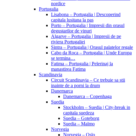
nordice
Portugalia
Lisabona – Portugalia | Descoperind
capitala lusitana la pas
Porto – Portugalia | Impresii din orasul
degustarilor de vinuri
Algarve – Portugalia | Impresii de pe
riviera Portugaliei
Sintra – Portugalia | Orasul palatelor regale
Cabo da Roca – Portugalia | Unde Europa
se termina…
Fatima – Portugalia | Pelerinaj la
manastirea Fatima
Scandinavia
Circuit Scandinavia – Ce trebuie sa stii
inainte de a porni la drum
Danemarca
Danemarca – Copenhaga
Suedia
Stockholm – Suedia | City-break in
capitala suedeza
Suedia – Goteborg
Suedia – Malmo
Norvegia
Norvegia – Oslo