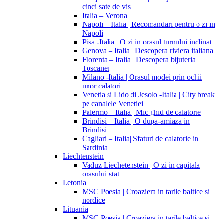
cinci sate de vis
Italia – Verona
Napoli – Italia | Recomandari pentru o zi in
Napoli
Pisa -Italia | O zi in orasul turnului inclinat
Genova – Italia | Descopera riviera italiana
Florenta – Italia | Descopera bijuteria
Toscanei
Milano -Italia | Orasul modei prin ochii
unor calatori
Venetia si Lido di Jesolo -Italia | City break
pe canalele Venetiei
Palermo – Italia | Mic ghid de calatorie
Brindisi – Italia | O dupa-amiaza in
Brindisi
Cagliari – Italia| Sfaturi de calatorie in
Sardinia
Liechtenstein
Vaduz Liechetenstein | O zi in capitala
orasului-stat
Letonia
MSC Poesia | Croaziera in tarile baltice si
nordice
Lituania
MSC Poesia | Croaziera in tarile baltice si