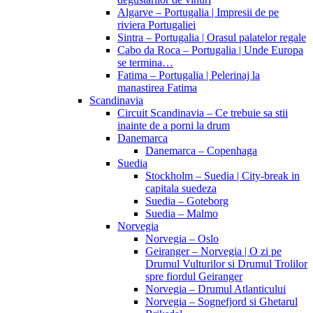
Algarve – Portugalia | Impresii de pe
riviera Portugaliei
Sintra – Portugalia | Orasul palatelor regale
Cabo da Roca – Portugalia | Unde Europa
se termina…
Fatima – Portugalia | Pelerinaj la
manastirea Fatima
Scandinavia
Circuit Scandinavia – Ce trebuie sa stii
inainte de a porni la drum
Danemarca
Danemarca – Copenhaga
Suedia
Stockholm – Suedia | City-break in
capitala suedeza
Suedia – Goteborg
Suedia – Malmo
Norvegia
Norvegia – Oslo
Geiranger – Norvegia | O zi pe
Drumul Vulturilor si Drumul Trolilor
spre fiordul Geiranger
Norvegia – Drumul Atlanticului
Norvegia – Sognefjord si Ghetarul