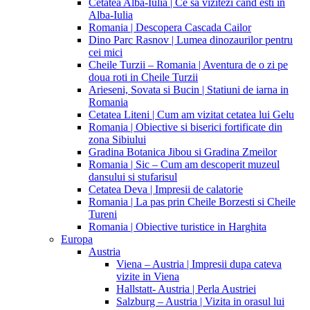
Cetatea Alba-Iulia | Ce sa vizitezi cand esti in
Alba-Iulia
Romania | Descopera Cascada Cailor
Dino Parc Rasnov | Lumea dinozaurilor pentru
cei mici
Cheile Turzii – Romania | Aventura de o zi pe
doua roti in Cheile Turzii
Arieseni, Sovata si Bucin | Statiuni de iarna in
Romania
Cetatea Liteni | Cum am vizitat cetatea lui Gelu
Romania | Obiective si biserici fortificate din
zona Sibiului
Gradina Botanica Jibou si Gradina Zmeilor
Romania | Sic – Cum am descoperit muzeul
dansului si stufarisul
Cetatea Deva | Impresii de calatorie
Romania | La pas prin Cheile Borzesti si Cheile
Tureni
Romania | Obiective turistice in Harghita
Europa
Austria
Viena – Austria | Impresii dupa cateva
vizite in Viena
Hallstatt- Austria | Perla Austriei
Salzburg – Austria | Vizita in orasul lui