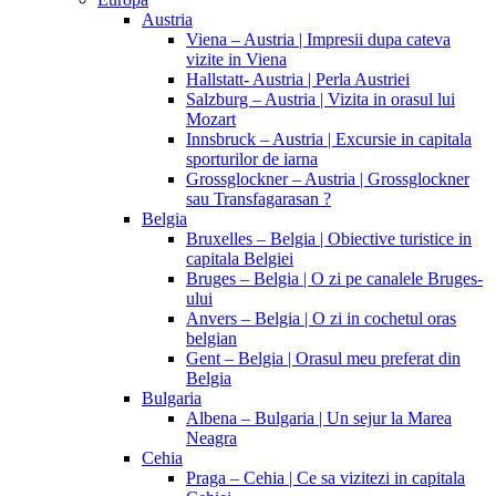
Austria
Viena – Austria | Impresii dupa cateva
vizite in Viena
Hallstatt- Austria | Perla Austriei
Salzburg – Austria | Vizita in orasul lui
Mozart
Innsbruck – Austria | Excursie in capitala
sporturilor de iarna
Grossglockner – Austria | Grossglockner
sau Transfagarasan ?
Belgia
Bruxelles – Belgia | Obiective turistice in
capitala Belgiei
Bruges – Belgia | O zi pe canalele Bruges-
ului
Anvers – Belgia | O zi in cochetul oras
belgian
Gent – Belgia | Orasul meu preferat din
Belgia
Bulgaria
Albena – Bulgaria | Un sejur la Marea
Neagra
Cehia
Praga – Cehia | Ce sa vizitezi in capitala