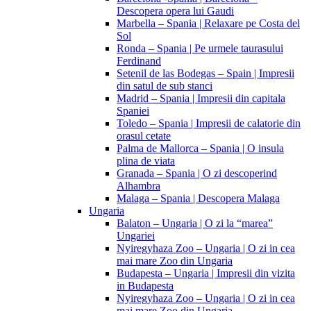
Descopera opera lui Gaudi
Marbella – Spania | Relaxare pe Costa del
Sol
Ronda – Spania | Pe urmele taurasului
Ferdinand
Setenil de las Bodegas – Spain | Impresii
din satul de sub stanci
Madrid – Spania | Impresii din capitala
Spaniei
Toledo – Spania | Impresii de calatorie din
orasul cetate
Palma de Mallorca – Spania | O insula
plina de viata
Granada – Spania | O zi descoperind
Alhambra
Malaga – Spania | Descopera Malaga
Ungaria
Balaton – Ungaria | O zi la “marea”
Ungariei
Nyiregyhaza Zoo – Ungaria | O zi in cea
mai mare Zoo din Ungaria
Budapesta – Ungaria | Impresii din vizita
in Budapesta
Nyiregyhaza Zoo – Ungaria | O zi in cea
mai mare Zoo din Ungaria