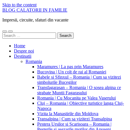
Skip to the content
BLOG CALATORII IN FAMILIE
Impresii, circuite, sfaturi din vacante
Toggle
Toggle
Search
mobile
search
for:
menu
field
Home
Despre noi
Destinatii
Romania
Maramures | La pas prin Maramures
Bucovina | Un colt de rai al Romaniei
Babele si Sfinxul – Romania | Cum sa vizitezi
simbolurile Bucegilor
Transfagarasan – Romania | O sosea alpina ce
strabate Muntii Fagarasului
Romania | Cu Mocanita pe Valea Vaserului
Cluj – Romania | Obiective turistice langa Cluj-
Napoca
Vizita la Manastirile din Moldova
Transalpina | Cum sa vizitezi Transalpina
Pestera Ursilor si Scarisoara – Romania |
Pesterile si asezarile motilor din Apuseni