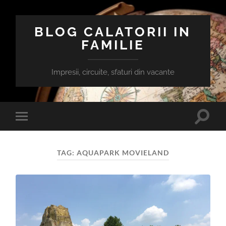
BLOG CALATORII IN
FAMILIE
Impresii, circuite, sfaturi din vacante
Toggle
Toggle
search
mobile
field
menu
TAG:
AQUAPARK MOVIELAND