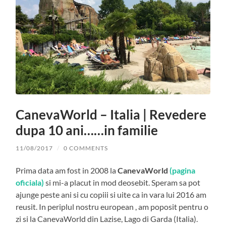
CanevaWorld – Italia | Revedere
dupa 10 ani……in familie
11/08/2017
/
0 COMMENTS
Prima data am fost in 2008 la
CanevaWorld
(pagina
oficiala)
si mi-a placut in mod deosebit. Speram sa pot
ajunge peste ani si cu copiii si uite ca in vara lui 2016 am
reusit. In periplul nostru european , am poposit pentru o
zi si la CanevaWorld din Lazise, Lago di Garda (Italia).