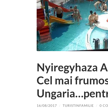
Nyiregyhaza Aq
Cel mai frumo
Ungaria…pentr
16/08/2017
/
TURISTINFAMILIE
/
0 C