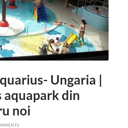
uarius- Ungaria |
s aquapark din
u noi
OMMENTS