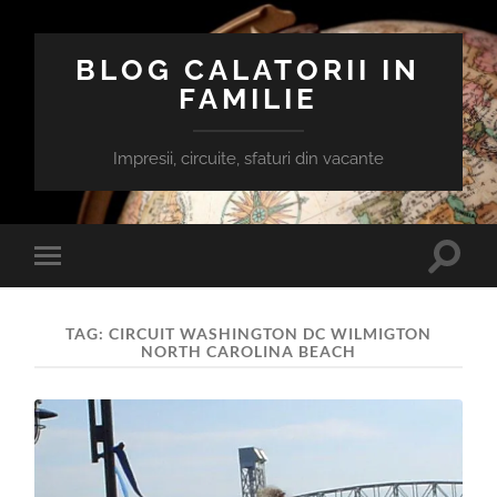
BLOG CALATORII IN
FAMILIE
Impresii, circuite, sfaturi din vacante
Toggle
Toggle
search
mobile
field
menu
TAG:
CIRCUIT WASHINGTON DC WILMIGTON
NORTH CAROLINA BEACH