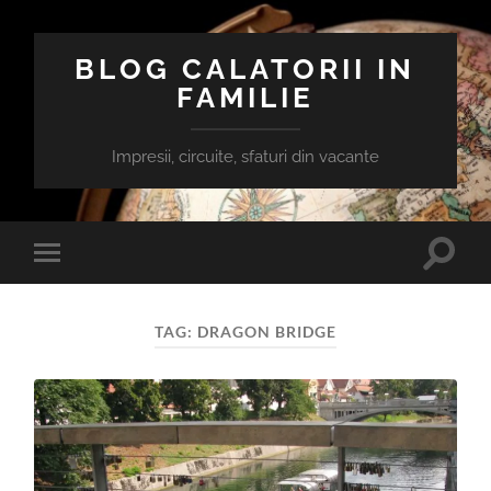
BLOG CALATORII IN
FAMILIE
Impresii, circuite, sfaturi din vacante
Toggle
Toggle
search
mobile
field
menu
TAG:
DRAGON BRIDGE