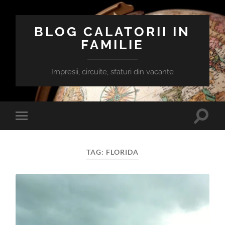
BLOG CALATORII IN
FAMILIE
Impresii, circuite, sfaturi din vacante
Toggle
Toggle
search
mobile
field
menu
TAG:
FLORIDA