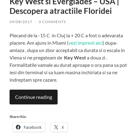
Key West si Everglades – USA |
Descopera atractiile Floridei
09/08/2017
/
0 COMMENTS
Plecand de la -15 C in Cluj la + 20 C a fost o adevarata
placere. Am ajuns in Miami (
vezi impresii aici
) dupa-
amiaza , dupa un zbor acceptabil ca durata si o escala in
Viena si ne pregateam de
Key West
a doua zi .
Formalitatile vamale au durat aproape o ora pana sa pot
iesi din terminal si sa luam masina inchiriata si sa ne
indreptam spre cazare.
Continue reading
Share this:
Facebook
X