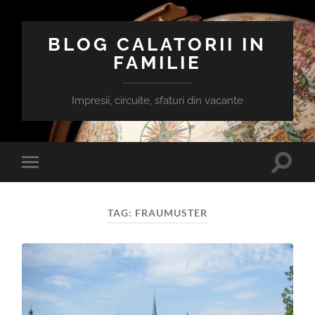
BLOG CALATORII IN
FAMILIE
Impresii, circuite, sfaturi din vacante
Toggle
Toggle
search
mobile
field
menu
TAG:
FRAUMUSTER