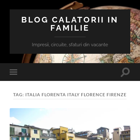
BLOG CALATORII IN
FAMILIE
Impresii, circuite, sfaturi din vacante
Toggle
Toggle
search
mobile
field
menu
TAG:
ITALIA FLORENTA ITALY FLORENCE FIRENZE