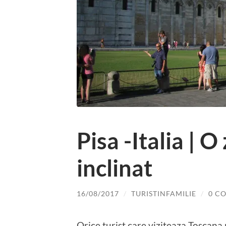
Pisa -Italia | O
inclinat
16/08/2017
/
TURISTINFAMILIE
/
0 C
Orice turist care viziteaza Toscana 