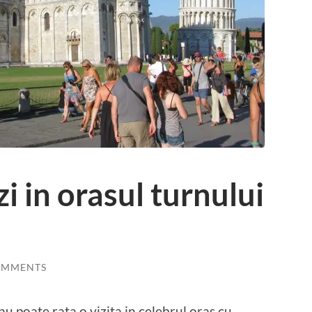
 zi in orasul turnului
OMMENTS
nu poate rata o vizita in celebrul oras cu