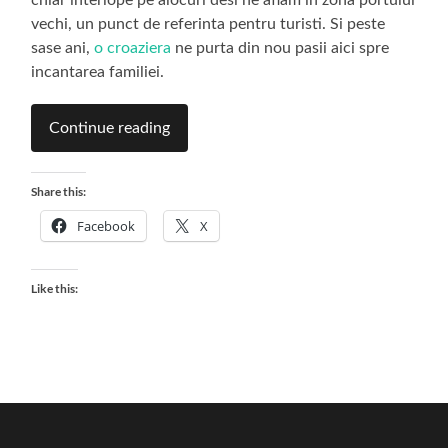
chiar interlope pe alocuri desi ne aflam in zona portului
vechi, un punct de referinta pentru turisti. Si peste
sase ani,
o croaziera
ne purta din nou pasii aici spre
incantarea familiei.
Continue reading
Share this:
Facebook
X
Like this: