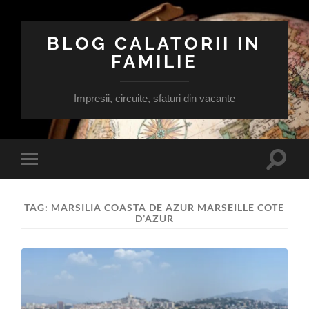
BLOG CALATORII IN
FAMILIE
Impresii, circuite, sfaturi din vacante
Toggle
Toggle
search
mobile
field
menu
TAG:
MARSILIA COASTA DE AZUR MARSEILLE COTE
D’AZUR