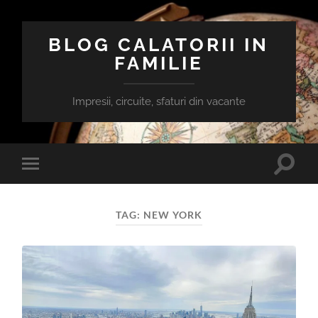
BLOG CALATORII IN
FAMILIE
Impresii, circuite, sfaturi din vacante
Toggle
Toggle
search
mobile
field
menu
TAG:
NEW YORK