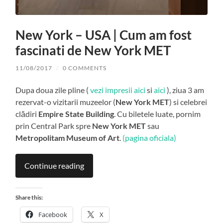
New York – USA | Cum am fost
fascinati de New York MET
11/08/2017
/
0 COMMENTS
Dupa doua zile pline (
vezi impresii aici
si
aici
), ziua 3 am
rezervat-o vizitarii muzeelor (
New York MET
) si celebrei
clădiri
Empire State Building
. Cu biletele luate, pornim
prin Central Park spre
New York MET
sau
Metropolitam Museum of Art
.
(pagina oficiala)
Continue reading
Share this:
Facebook
X