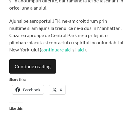
si in anotimpuri diferite, dar ramane la fel de fascinant in
orice luna a anului.
Ajunsi pe aeroportul JFK, ne-am croit drum prin
multime si am ajuns la trenul ce ne-a dus in Manhattan.
Cazarea aproape de Central Park ne-a prilejuit o
plimbare placuta si contactul cu spiritul inconfundabil al
New York-ului (
continuare aici
si
aici
).
Continue reading
Share this:
Facebook
X
Like this: