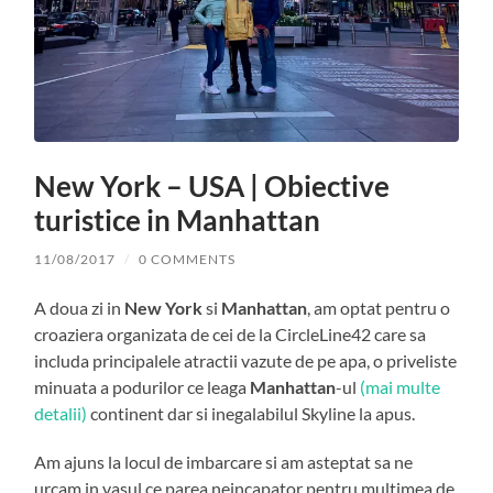
New York – USA | Obiective
turistice in Manhattan
11/08/2017
/
0 COMMENTS
A doua zi in
New York
si
Manhattan
, am optat pentru o
croaziera organizata de cei de la CircleLine42 care sa
includa principalele atractii vazute de pe apa, o priveliste
minuata a podurilor ce leaga
Manhattan
-ul
(mai multe
detalii)
continent dar si inegalabilul Skyline la apus.
Am ajuns la locul de imbarcare si am asteptat sa ne
urcam in vasul ce parea neincapator pentru multimea de