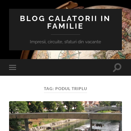
BLOG CALATORII IN
FAMILIE
Impresii, circuite, sfaturi din vacante
Toggle
Toggle
search
mobile
field
menu
TAG:
PODUL TRIPLU